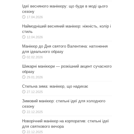
Ідеї весняного манікюру: що буде в моді цього
сезону
17.04.2026
Наймодніший весняний манікюр: ніжність, колір і
стиль
12.04.2026
Манікюр до Дня святого Валентина: натхнення
для ідеального образу
02.02.2026
Шикарні манікюри — розкішний акцент сучасного
образу
29.01.2026
Стильна зима: манікюр, що надихає
27.12.2025
Зимовий манікюр: стильні ідеї для холодного
сезону
22.12.2025
Новорічний манікюр на корпоратив: стильні ідеї
для святкового вечора
22.12.2025