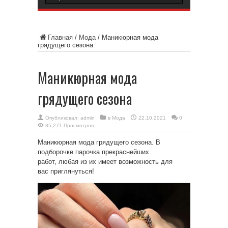
Главная
/
Мода
/
Маникюрная мода
грядущего сезона
Маникюрная мода
грядущего сезона
Опубликовал:
admin
в
Мода
22.10.2021
0
85,271 Просмотров
Маникюрная мода грядущего сезона. В
подборочке парочка прекраснейших
работ, любая из их имеет возможность для
вас приглянуться!