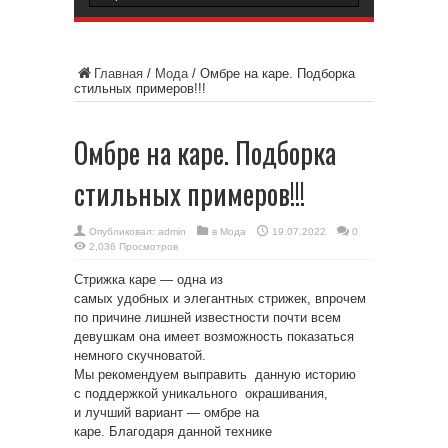
Главная
/
Мода
/
Омбре на каре. Подборка
стильных примеров!!!
Омбре на каре. Подборка
стильных примеров!!!
Опубликовал:
admin
в
Мода
19.07.2022
0
2,036 Просмотров
Стрижка каре — одна из
самых удобных и элегантных стрижек, впрочем
по причине лишней известности почти всем
девушкам она имеет возможность показаться
немного скучноватой.
Мы рекомендуем выправить данную историю
с поддержкой уникального окрашивания,
и лучший вариант — омбре на
каре. Благодаря данной технике