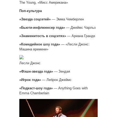
The Young, «Мисс Американа»
Поп-культура
«Звезда соцсетей»
— Эмма Чемберлен
«Бьюти-инфлюенсер года»
— Джеймс Чарльз
«Знаменитость в соцсетях»
— Ариана Гранде
«Комедийное шоу года»
— «Лесли Джонс:
Машина времени»
Лесли Джонс
«Фэшн-звезда года»
— Зендая
«Игрок года»
— Леброн Джеймс
«Подкаст-шоу года»
— Anything Goes with
Emma Chamberlain