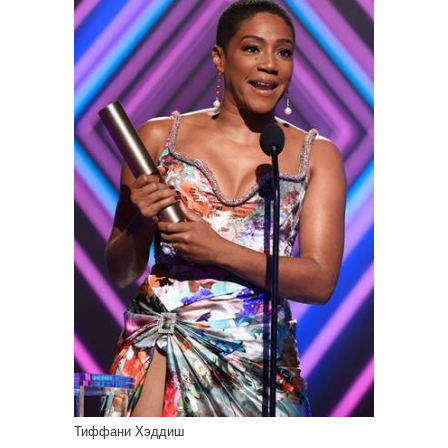
Тиффани Хэддиш