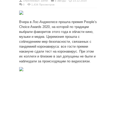
Опубликовал:
admin
в
Звезды
23.12.2020
0
1,434 Просмотров
Вчера в Лос-Анджелесе прошла премия People’s
Choice Awards 2020, на которой по традиции
выбрали фаворитов этого года в области кино,
музыки и медиа. Церемония прошла с
соблюдением мер безопасности, связанных с
пандемией коронавируса: все гости премии
накануне сдали тест на
коронавирус. При этом
их коллеги и близкие в зал допущены не были и
наблюдали за происходящим по видеосвязи.