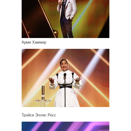
Арми Хаммер
Трэйси Эллис Росс