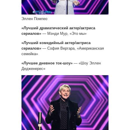
Эллен Помпео
«Лучший драматический актер/актриса
сериалов»
— Мэнди Мур, «Это мы»
«Лучший комедийный актер/актриса
сериалов»
— София Вергара, «Американская
семейка»
«Лучшее дневное ток-шоу»
— «Шоу Эллен
Дедженерес»