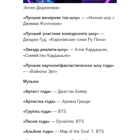
Эллен Дедженерес
«Лучшее вечернее ток-шоу»
— «Ночное шоу с
Джимми Фэллоном»
«Лучший участник конкурсного шоу»
—
Джиджи Гуд, «Королевские гонки Ру Пола»
«Звезда реалити-шоу»
— Хлое Кардашьян,
«Семейство Кардашьян»
«Лучшее научное/фантастическое шоу года»
— «Вайнона Эрп»
Музыка
«Артист года»
— Джастин Бибер
«Артистка года»
— Ариана Гранде
«Группа года»
— BTS
«Песня года»
— Dynamite, BTS
«Альбом года»
— Map of the Soul: 7, BTS