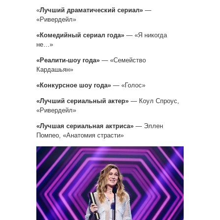
«
Лучший драматический сериал»
—
«Ривердейл»
«Комедийный сериал года»
— «Я никогда
не…»
«Реалити-шоу года»
— «Семейство
Кардашьян»
«Конкурсное шоу года»
— «Голос»
«Лучший сериальный актер»
— Коул Спроус,
«Ривердейл»
«Лучшая сериальная актриса»
— Эллен
Помпео, «Анатомия страсти»