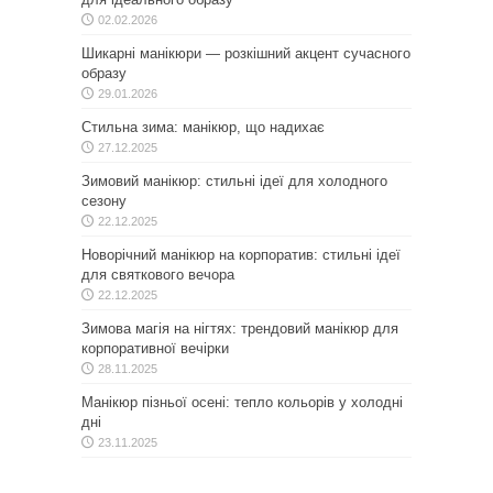
02.02.2026
Шикарні манікюри — розкішний акцент сучасного
образу
29.01.2026
Стильна зима: манікюр, що надихає
27.12.2025
Зимовий манікюр: стильні ідеї для холодного
сезону
22.12.2025
Новорічний манікюр на корпоратив: стильні ідеї
для святкового вечора
22.12.2025
Зимова магія на нігтях: трендовий манікюр для
корпоративної вечірки
28.11.2025
Манікюр пізньої осені: тепло кольорів у холодні
дні
23.11.2025