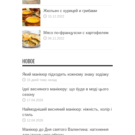
Жюльен с курицей и грибами
15.12.2022
Мясо по-французски с картофелем
06.11.2022
НОВОЕ
Який манікюр підходить кожному знаку зодіаку
15 дней тому назад
Ідеї весняного манікюру: що буде в моді цього
сезону
17.04.2026
Наймодніший весняний манікюр: ніжність, колір і
стиль
12.04.2026
Манікюр до Дня святого Валентина: натхнення
для ідеального образу