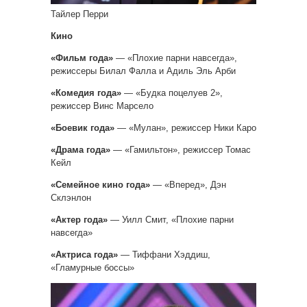
Тайлер Перри
Кино
«Фильм года»
— «Плохие парни навсегда»,
режиссеры Билал Фалла и Адиль Эль Арби
«Комедия года»
— «Будка поцелуев 2»,
режиссер Винс Марсело
«Боевик года»
— «Мулан», режиссер Ники Каро
«Драма года»
— «Гамильтон», режиссер Томас
Кейл
«Семейное кино года»
— «Вперед», Дэн
Склэнлон
«Актер года»
— Уилл Смит, «Плохие парни
навсегда»
«Актриса года»
— Тиффани Хэддиш,
«Гламурные боссы»