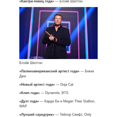
«Кантри-певец года»
— Блэйк Шелтон
Блэйк Шелтон
«Латиноамериканский артист года»
— Бекки
Джи
«Новый артист года»
— Doja Cat
«Клип года»
— Dynamite, BTS
«Дуэт года»
— Карди Би и Megan Thee Stallion,
WAP
«Лучший саундтрек»
— Тейлор Свифт, Only