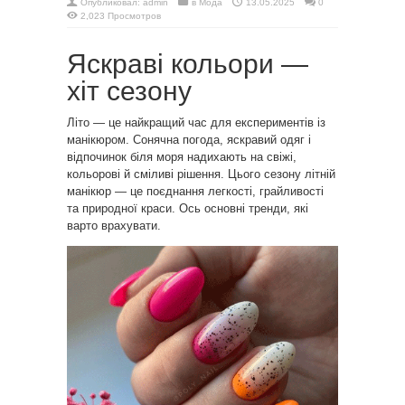
Опубликовал:
admin
в
Мода
13.05.2025
0
2,023 Просмотров
Яскраві кольори —
хіт сезону
Літо — це найкращий час для експериментів із
манікюром. Сонячна погода, яскравий одяг і
відпочинок біля моря надихають на свіжі,
кольорові й сміливі рішення. Цього сезону літній
манікюр — це поєднання легкості, грайливості
та природної краси. Ось основні тренди, які
варто врахувати.