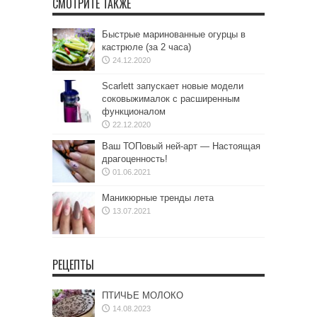
СМОТРИТЕ ТАКЖЕ
Быстрые маринованные огурцы в
кастрюле (за 2 часа)
24.12.2020
Scarlett запускает новые модели
соковыжималок с расширенным
функционалом
22.12.2020
Ваш ТОПовый ней-арт — Настоящая
драгоценность!
01.06.2021
Маникюрные тренды лета
13.07.2021
РЕЦЕПТЫ
ПТИЧЬЕ МОЛОКО
14.08.2023