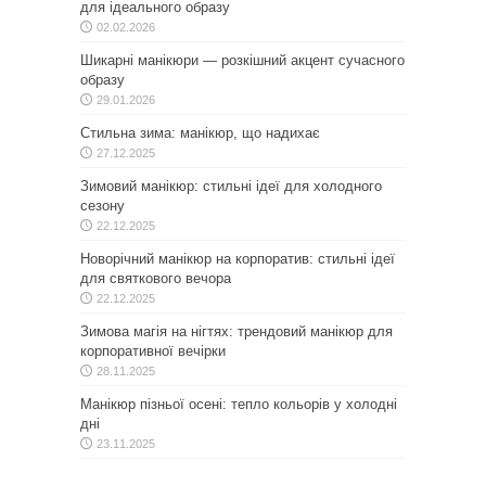
для ідеального образу
02.02.2026
Шикарні манікюри — розкішний акцент сучасного
образу
29.01.2026
Стильна зима: манікюр, що надихає
27.12.2025
Зимовий манікюр: стильні ідеї для холодного
сезону
22.12.2025
Новорічний манікюр на корпоратив: стильні ідеї
для святкового вечора
22.12.2025
Зимова магія на нігтях: трендовий манікюр для
корпоративної вечірки
28.11.2025
Манікюр пізньої осені: тепло кольорів у холодні
дні
23.11.2025