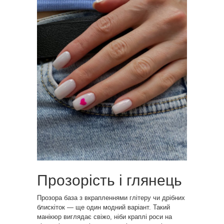
Прозорість і глянець
Прозора база з вкрапленнями глітеру чи дрібних
блискіток — ще один модний варіант. Такий
манікюр виглядає свіжо, ніби краплі роси на