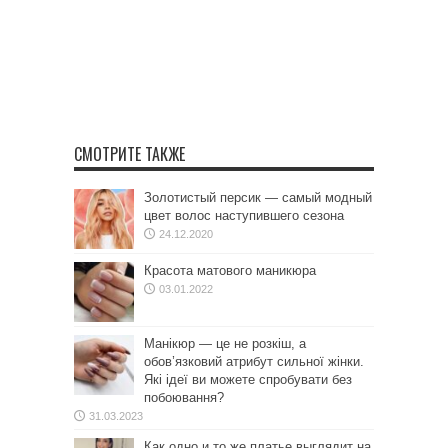
СМОТРИТЕ ТАКЖЕ
Золотистый персик — самый модный
цвет волос наступившего сезона
24.12.2020
Красота матового маникюра
03.01.2022
Манікюр — це не розкіш, а
обов’язковий атрибут сильної жінки.
Які ідеї ви можете спробувати без
побоювання?
31.03.2023
Как одно и то же платье выглядит на