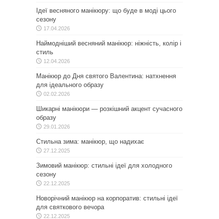
Ідеї весняного манікюру: що буде в моді цього
сезону
17.04.2026
Наймодніший весняний манікюр: ніжність, колір і
стиль
12.04.2026
Манікюр до Дня святого Валентина: натхнення
для ідеального образу
02.02.2026
Шикарні манікюри — розкішний акцент сучасного
образу
29.01.2026
Стильна зима: манікюр, що надихає
27.12.2025
Зимовий манікюр: стильні ідеї для холодного
сезону
22.12.2025
Новорічний манікюр на корпоратив: стильні ідеї
для святкового вечора
22.12.2025