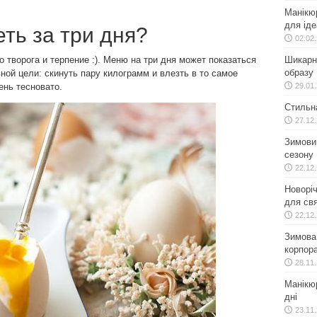
Манікю
для іде
ть за три дня?
02.02
 творога и терпение :). Меню на три дня может показаться
Шикарн
образу
ной цели: скинуть пару килограмм и влезть в то самое
ень тесновато.
29.01
Стильн
27.12
Зимовий
сезону
22.12
Новоріч
для свя
22.12
Зимова 
корпора
28.11
Манікюр
дні
23.11