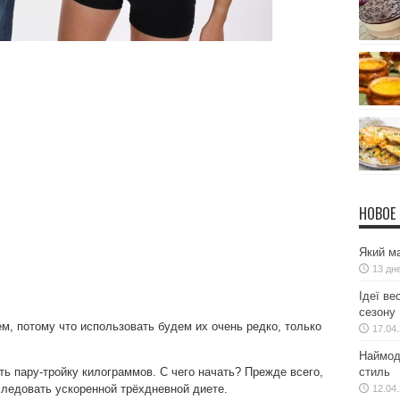
НОВОЕ
Який ма
13 дн
Ідеї ве
сезону
ем, потому что использовать будем их очень редко, только
17.04
Наймодн
ть пару-тройку килограммов. С чего начать? Прежде всего,
стиль
следовать ускоренной трёхдневной диете.
12.04