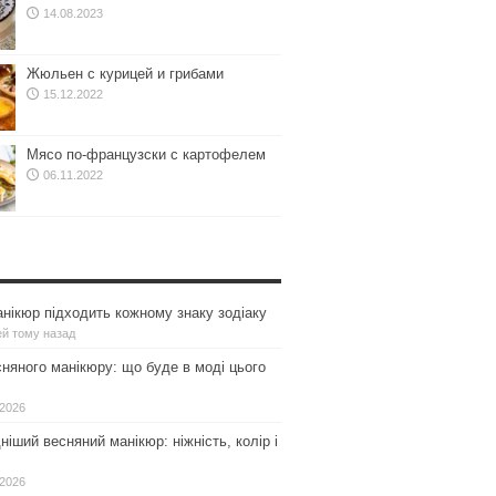
14.08.2023
Жюльен с курицей и грибами
15.12.2022
Мясо по-французски с картофелем
06.11.2022
нікюр підходить кожному знаку зодіаку
ей тому назад
сняного манікюру: що буде в моді цього
.2026
іший весняний манікюр: ніжність, колір і
.2026