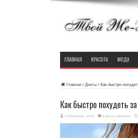
ГЛАВНАЯ
КРАСОТА
МОДА
Главная
/
Диеты
/
Как быстро похудет
Как быстро похудеть за
Опубликовал:
admin
в
Диеты
,
Здоровье