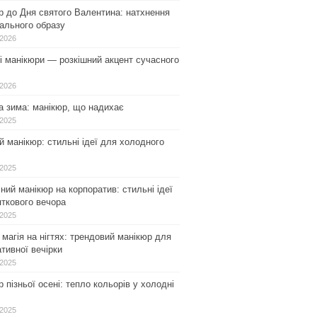
р до Дня святого Валентина: натхнення
ального образу
.2026
і манікюри — розкішний акцент сучасного
.2026
а зима: манікюр, що надихає
.2025
 манікюр: стильні ідеї для холодного
.2025
ний манікюр на корпоратив: стильні ідеї
ткового вечора
.2025
магія на нігтях: трендовий манікюр для
тивної вечірки
.2025
 пізньої осені: тепло кольорів у холодні
.2025