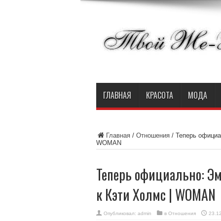
ГЛАВНАЯ
КРАСОТА
МОДА
Главная
/
Отношения
/
Теперь официа
WOMAN
Теперь официально: Э
к Кэти Холмс | WOMAN
Опубликовал:
admin
в
Отношения
23.1