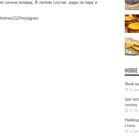
м сильно вперед. В любом случае, рады за пару и
eholmes212/Instagram
НОВОЕ
Який ма
15 дн
Ідеї ве
сезону
17.04
Наймодн
стиль
12.04