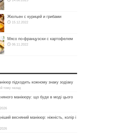
14.08.2023
Жюльен с курицей и грибами
15.12.2022
Мясо по-французски с картофелем
06.11.2022
нікюр підходить кожному знаку зодіаку
ей тому назад
сняного манікюру: що буде в моді цього
.2026
іший весняний манікюр: ніжність, колір і
.2026