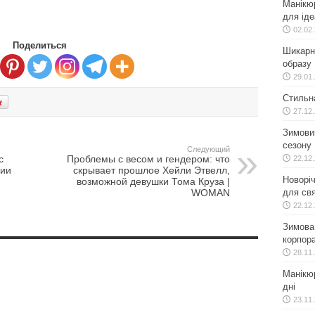
Манікю
для іде
02.02
Поделиться
Шикарн
образу
29.01
Стильн
27.12
Зимовий
сезону
Следующий
с
Проблемы с весом и гендером: что
22.12
нии
скрывает прошлое Хейли Этвелл,
Новоріч
возможной девушки Тома Круза |
WOMAN
для свя
22.12
Зимова 
корпора
28.11
Манікюр
дні
23.11