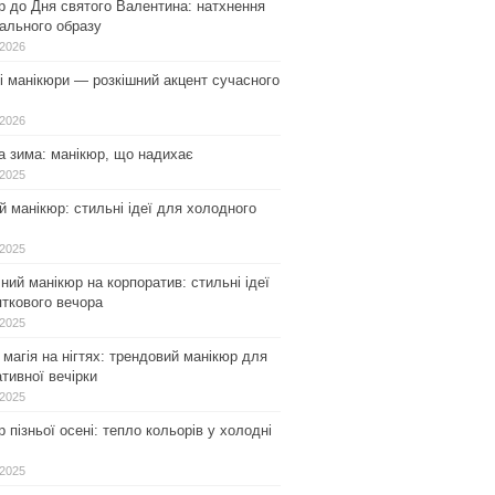
р до Дня святого Валентина: натхнення
ального образу
.2026
і манікюри — розкішний акцент сучасного
.2026
а зима: манікюр, що надихає
.2025
 манікюр: стильні ідеї для холодного
.2025
ний манікюр на корпоратив: стильні ідеї
ткового вечора
.2025
магія на нігтях: трендовий манікюр для
тивної вечірки
.2025
 пізньої осені: тепло кольорів у холодні
.2025