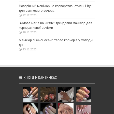
Новорічний манікюр на корпоратив: стильні ідеї
для святкового вечора
22.12.2025
Зимова магія на нігтях: трендовий манікюр для
корпоративної вечірки
28.11.2025
Манікюр пізньої осені: тепло кольорів у холодні
дні
23.11.2025
НОВОСТИ В КАРТИНКАХ