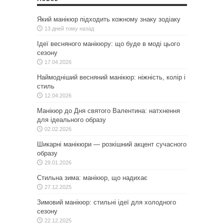
Який манікюр підходить кожному знаку зодіаку
13 дней тому назад
Ідеї весняного манікюру: що буде в моді цього
сезону
17.04.2026
Наймодніший весняний манікюр: ніжність, колір і
стиль
12.04.2026
Манікюр до Дня святого Валентина: натхнення
для ідеального образу
02.02.2026
Шикарні манікюри — розкішний акцент сучасного
образу
29.01.2026
Стильна зима: манікюр, що надихає
27.12.2025
Зимовий манікюр: стильні ідеї для холодного
сезону
22.12.2025