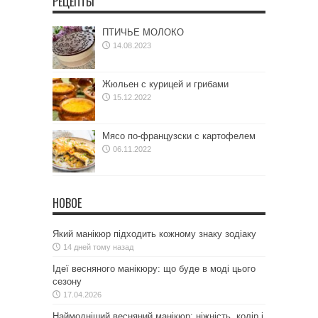
РЕЦЕПТЫ
ПТИЧЬЕ МОЛОКО
14.08.2023
Жюльен с курицей и грибами
15.12.2022
Мясо по-французски с картофелем
06.11.2022
НОВОЕ
Який манікюр підходить кожному знаку зодіаку
14 дней тому назад
Ідеї весняного манікюру: що буде в моді цього
сезону
17.04.2026
Наймодніший весняний манікюр: ніжність, колір і