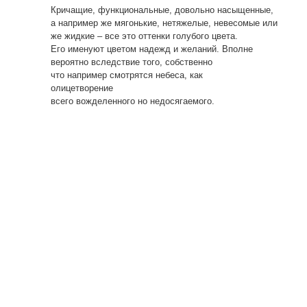
Кричащие, функциональные, довольно насыщенные,
а например же мягонькие, нетяжелые, невесомые или
же жидкие – все это оттенки голубого цвета.
Его именуют цветом надежд и желаний. Вполне
вероятно вследствие того, собственно
что например смотрятся небеса, как
олицетворение
всего вожделенного но недосягаемого.