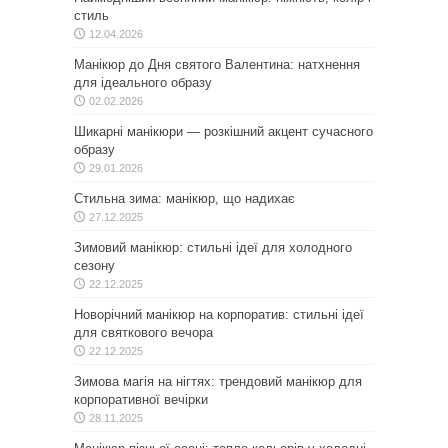
стиль
12.04.2026
Манікюр до Дня святого Валентина: натхнення
для ідеального образу
02.02.2026
Шикарні манікюри — розкішний акцент сучасного
образу
29.01.2026
Стильна зима: манікюр, що надихає
27.12.2025
Зимовий манікюр: стильні ідеї для холодного
сезону
22.12.2025
Новорічний манікюр на корпоратив: стильні ідеї
для святкового вечора
22.12.2025
Зимова магія на нігтях: трендовий манікюр для
корпоративної вечірки
28.11.2025