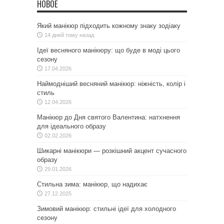
НОВОЕ
Який манікюр підходить кожному знаку зодіаку
14 дней тому назад
Ідеї весняного манікюру: що буде в моді цього
сезону
17.04.2026
Наймодніший весняний манікюр: ніжність, колір і
стиль
12.04.2026
Манікюр до Дня святого Валентина: натхнення
для ідеального образу
02.02.2026
Шикарні манікюри — розкішний акцент сучасного
образу
29.01.2026
Стильна зима: манікюр, що надихає
27.12.2025
Зимовий манікюр: стильні ідеї для холодного
сезону