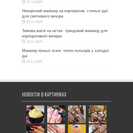
22.12.2025
Новорічний манікюр на корпоратив: стильні ідеї
для святкового вечора
22.12.2025
Зимова магія на нігтях: трендовий манікюр для
корпоративної вечірки
28.11.2025
Манікюр пізньої осені: тепло кольорів у холодні
дні
23.11.2025
НОВОСТИ В КАРТИНКАХ