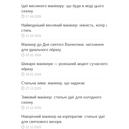
Ідеї весняного манікюру: що буде в моді цього
сезону
17.04.2026
Наймодніший весняний манікюр: ніжність, колір і
стиль
12.04.2026
Манікюр до Дня святого Валентина: натхнення
для ідеального образу
02.02.2026
Шикарні манікюри — розкішний акцент сучасного
образу
29.01.2026
Стильна зима: манікюр, що надихає
27.12.2025
Зимовий манікюр: стильні ідеї для холодного
сезону
22.12.2025
Новорічний манікюр на корпоратив: стильні ідеї
для святкового вечора
22.12.2025