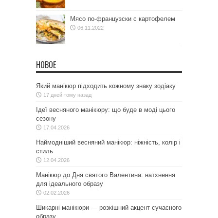
Мясо по-французски с картофелем
06.11.2022
НОВОЕ
Який манікюр підходить кожному знаку зодіаку
17 дней тому назад
Ідеї весняного манікюру: що буде в моді цього
сезону
17.04.2026
Наймодніший весняний манікюр: ніжність, колір і
стиль
12.04.2026
Манікюр до Дня святого Валентина: натхнення
для ідеального образу
02.02.2026
Шикарні манікюри — розкішний акцент сучасного
образу