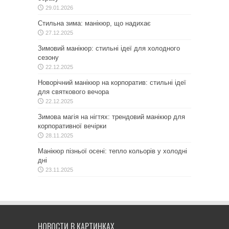
29.01.2026
Стильна зима: манікюр, що надихає
27.12.2025
Зимовий манікюр: стильні ідеї для холодного
сезону
22.12.2025
Новорічний манікюр на корпоратив: стильні ідеї
для святкового вечора
22.12.2025
Зимова магія на нігтях: трендовий манікюр для
корпоративної вечірки
28.11.2025
Манікюр пізньої осені: тепло кольорів у холодні
дні
23.11.2025
НОВОСТИ В КАРТИНКАХ