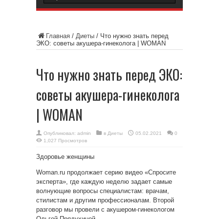
Главная
/
Диеты
/
Что нужно знать перед
ЭКО: советы акушера-гинеколога | WOMAN
Что нужно знать перед ЭКО:
советы акушера-гинеколога
| WOMAN
Опубликовал:
admin
в
Диеты
05.02.2021
0
1,027 Просмотров
Здоровье женщины
Woman.ru продолжает серию видео «Спросите
эксперта», где каждую неделю задает самые
волнующие
вопросы специалистам: врачам,
стилистам и другим профессионалам. Второй
разговор мы провели с акушером-гинекологом
Ольгой Прядухиной.