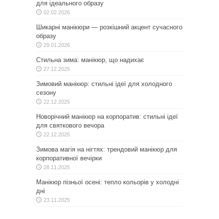
для ідеального образу
02.02.2026
Шикарні манікюри — розкішний акцент сучасного
образу
29.01.2026
Стильна зима: манікюр, що надихає
27.12.2025
Зимовий манікюр: стильні ідеї для холодного
сезону
22.12.2025
Новорічний манікюр на корпоратив: стильні ідеї
для святкового вечора
22.12.2025
Зимова магія на нігтях: трендовий манікюр для
корпоративної вечірки
28.11.2025
Манікюр пізньої осені: тепло кольорів у холодні
дні
23.11.2025