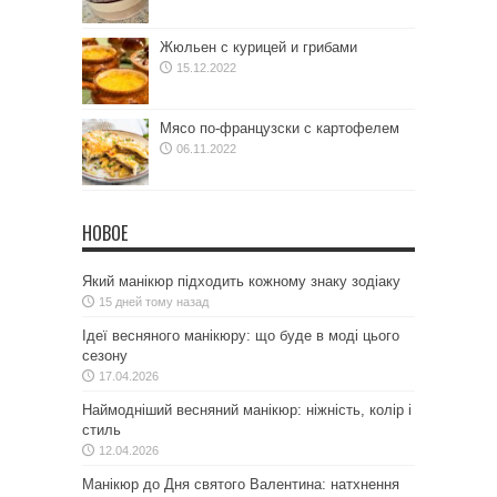
Жюльен с курицей и грибами
15.12.2022
Мясо по-французски с картофелем
06.11.2022
НОВОЕ
Який манікюр підходить кожному знаку зодіаку
15 дней тому назад
Ідеї весняного манікюру: що буде в моді цього
сезону
17.04.2026
Наймодніший весняний манікюр: ніжність, колір і
стиль
12.04.2026
Манікюр до Дня святого Валентина: натхнення