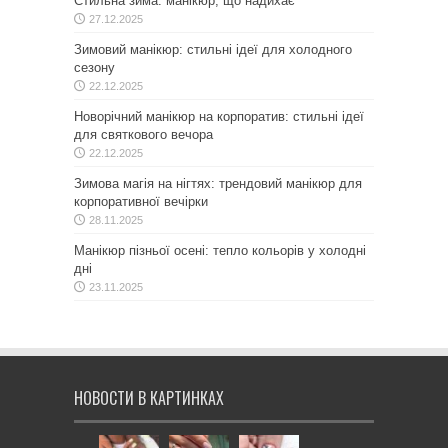
Стильна зима: манікюр, що надихає
27.12.2025
Зимовий манікюр: стильні ідеї для холодного
сезону
22.12.2025
Новорічний манікюр на корпоратив: стильні ідеї
для святкового вечора
22.12.2025
Зимова магія на нігтях: трендовий манікюр для
корпоративної вечірки
28.11.2025
Манікюр пізньої осені: тепло кольорів у холодні
дні
23.11.2025
НОВОСТИ В КАРТИНКАХ