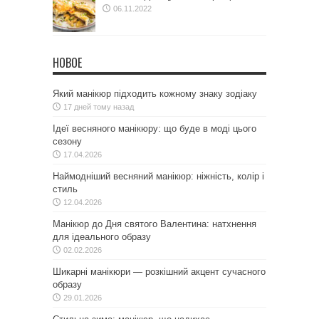
06.11.2022
НОВОЕ
Який манікюр підходить кожному знаку зодіаку
17 дней тому назад
Ідеї весняного манікюру: що буде в моді цього
сезону
17.04.2026
Наймодніший весняний манікюр: ніжність, колір і
стиль
12.04.2026
Манікюр до Дня святого Валентина: натхнення
для ідеального образу
02.02.2026
Шикарні манікюри — розкішний акцент сучасного
образу
29.01.2026