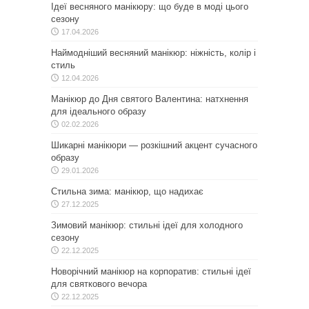
Ідеї весняного манікюру: що буде в моді цього
сезону
17.04.2026
Наймодніший весняний манікюр: ніжність, колір і
стиль
12.04.2026
Манікюр до Дня святого Валентина: натхнення
для ідеального образу
02.02.2026
Шикарні манікюри — розкішний акцент сучасного
образу
29.01.2026
Стильна зима: манікюр, що надихає
27.12.2025
Зимовий манікюр: стильні ідеї для холодного
сезону
22.12.2025
Новорічний манікюр на корпоратив: стильні ідеї
для святкового вечора
22.12.2025