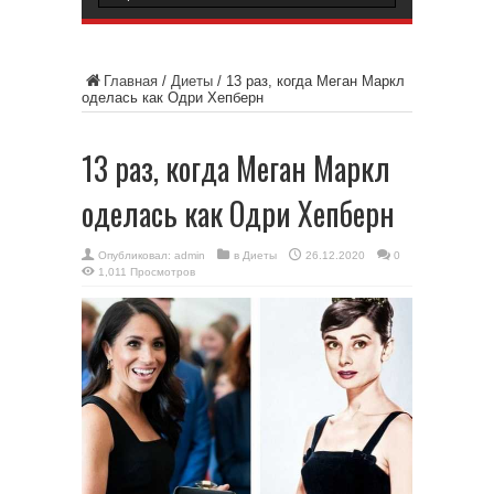
Главная
/
Диеты
/
13 раз, когда Меган Маркл
оделась как Одри Хепберн
13 раз, когда Меган Маркл
оделась как Одри Хепберн
Опубликовал:
admin
в
Диеты
26.12.2020
0
1,011 Просмотров