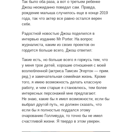
Так было оба раза, а вот о третьем ребенке
Джош неожиданно поведал сам. Правда,
рождение малыша случилось еще в конце 2019
года, так что актер все равно остался верен
себе.
Радостной новостью Джош поделился в
интервью изданию Mr Porter. На вопрос
журналиста, каким из своих проектов он
гордится больше всего, Джош ответил:
Такие есть, но больше всего я горжусь тем, что
у меня трое детей, хорошие отношения с моей
возлюбленной (актриса Тамсин Эгертон — прим.
ред.) и замечательная семейная жизнь. Кроме
того, я имею возможность делать классную
работу, и чем старше я становлюсь, тем более
интересных персонажей мне предлагают.
Не знаю, какие бы я имел возможности, если бы
выбрал другой путь, но должен сказать, что
если бы я полностью поддался этому
очарованию Голливуда, то точно бы не имел
счастливой жизни. Я твердо в этом уверен.