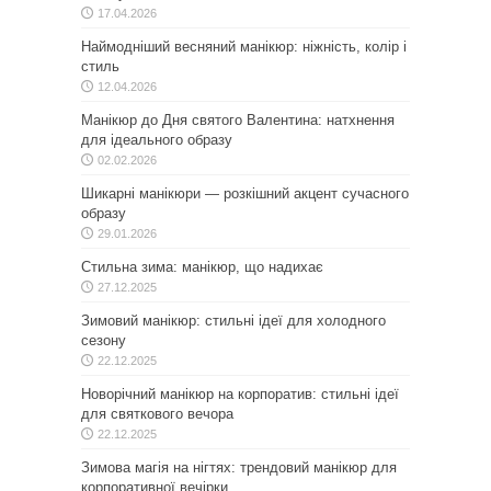
17.04.2026
Наймодніший весняний манікюр: ніжність, колір і
стиль
12.04.2026
Манікюр до Дня святого Валентина: натхнення
для ідеального образу
02.02.2026
Шикарні манікюри — розкішний акцент сучасного
образу
29.01.2026
Стильна зима: манікюр, що надихає
27.12.2025
Зимовий манікюр: стильні ідеї для холодного
сезону
22.12.2025
Новорічний манікюр на корпоратив: стильні ідеї
для святкового вечора
22.12.2025
Зимова магія на нігтях: трендовий манікюр для
корпоративної вечірки