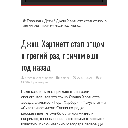
Главная
/
Дети
/
Джош Хартнетт стал отцом в
третий раз, причем еще год назад
Джош Хартнетт стал отцом
в третий раз, причем еще
год назад
Опубликовал:
admin
в
Дети
27.01.2021
0
962 Просмотров
Если кого и нужно приглашать на роли
спецагентов, так это точно Джоша Хартнетта.
Звезда фильмов «Перл Харбор»,
«Факультет» и
«Счастливое число Слевина» редко
рассказывает что-либо о личной жизни, и,
например, о пополнении в его семье становится
известно исключительно благодаря папарацци.