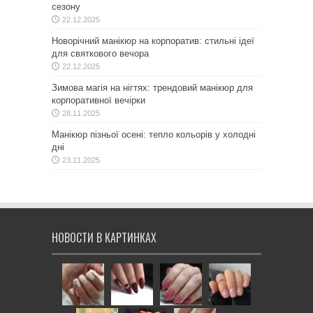
сезону
22.12.2025
Новорічний манікюр на корпоратив: стильні ідеї
для святкового вечора
22.12.2025
Зимова магія на нігтях: трендовий манікюр для
корпоративної вечірки
28.11.2025
Манікюр пізньої осені: тепло кольорів у холодні
дні
23.11.2025
НОВОСТИ В КАРТИНКАХ