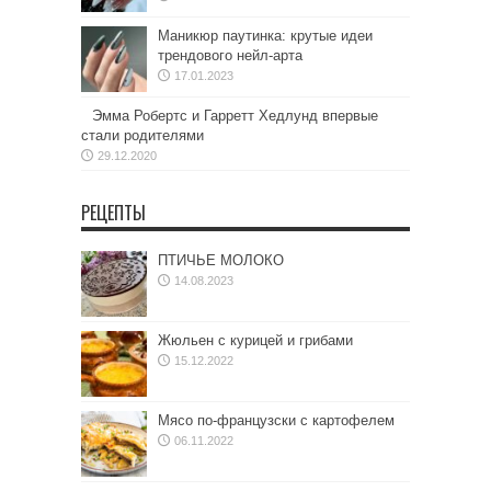
Маникюр паутинка: крутые идеи
трендового нейл-арта
17.01.2023
Эмма Робертс и Гарретт Хедлунд впервые
стали родителями
29.12.2020
РЕЦЕПТЫ
ПТИЧЬЕ МОЛОКО
14.08.2023
Жюльен с курицей и грибами
15.12.2022
Мясо по-французски с картофелем
06.11.2022