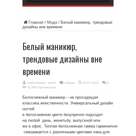
Главная
/
Мода
/
Белый маникюр, трендовые
дизайны вне времени
Белый маникюр,
трендовые дизайны вне
времени
Опубликовал:
admin
в
Мода
19.07.2022
0
10,894 Просмотров
Белоснежный маникюр – не проходящая
классика женственности. Универсальный дизайн
ногтей
в белоснежном цвете безупречно подходит
на любой день, женитьбу, выпускной или
же в офис. Теплая белоснежная гамма гармонично
смешивается с различными цветами лака для