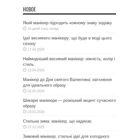
НОВОЕ
Який манікюр підходить кожному знаку зодіаку
15 дней тому назад
Ідеї весняного манікюру: що буде в моді цього
сезону
17.04.2026
Наймодніший весняний манікюр: ніжність, колір і
стиль
12.04.2026
Манікюр до Дня святого Валентина: натхнення
для ідеального образу
02.02.2026
Шикарні манікюри — розкішний акцент сучасного
образу
29.01.2026
Стильна зима: манікюр, що надихає
27.12.2025
Зимовий манікюр: стильні ідеї для холодного