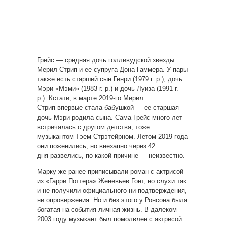
Грейс — средняя дочь голливудской звезды
Мерил Стрип и ее супруга Дона Гаммера. У пары
также есть старший сын Генри (1979 г. р.), дочь
Мэри «Мэми» (1983 г. р.) и дочь Луиза (1991 г.
р.). Кстати, в марте 2019-го Мерил
Стрип впервые стала бабушкой — ее старшая
дочь Мэри родила сына. Сама Грейс много лет
встречалась с другом детства, тоже
музыкантом Тэем Стрэтейрном. Летом 2019 года
они поженились, но внезапно через 42
дня развелись, по какой причине — неизвестно.
Марку же ранее приписывали роман с актрисой
из «Гарри Поттера» Женевьев Гонт, но слухи так
и не получили официального ни подтверждения,
ни опровержения. Но и без этого у Ронсона была
богатая на события личная жизнь. В далеком
2003 году музыкант был помолвлен с актрисой