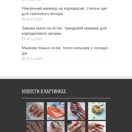
Новорічний манікюр на корпоратив: стильні ідеї
для святкового вечора
22.12.2025
Зимова магія на нігтях: трендовий манікюр для
корпоративної вечірки
28.11.2025
Манікюр пізньої осені: тепло кольорів у холодні
дні
23.11.2025
НОВОСТИ В КАРТИНКАХ