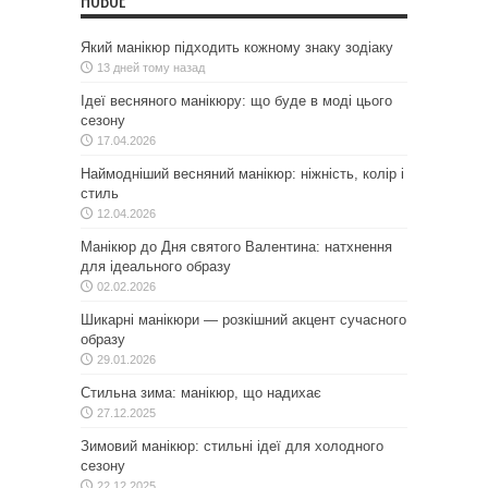
НОВОЕ
Який манікюр підходить кожному знаку зодіаку
13 дней тому назад
Ідеї весняного манікюру: що буде в моді цього
сезону
17.04.2026
Наймодніший весняний манікюр: ніжність, колір і
стиль
12.04.2026
Манікюр до Дня святого Валентина: натхнення
для ідеального образу
02.02.2026
Шикарні манікюри — розкішний акцент сучасного
образу
29.01.2026
Стильна зима: манікюр, що надихає
27.12.2025
Зимовий манікюр: стильні ідеї для холодного
сезону
22.12.2025