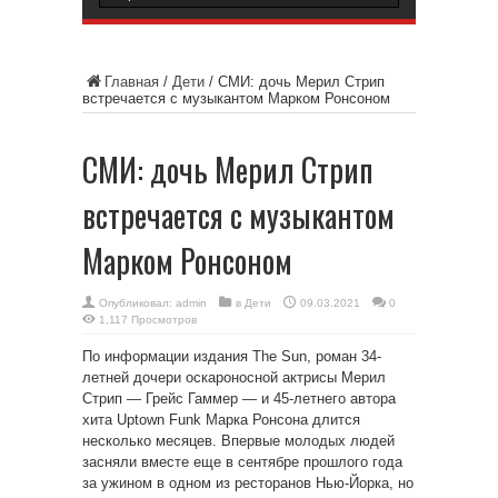
Главная
/
Дети
/
СМИ: дочь Мерил Стрип
встречается с музыкантом Марком Ронсоном
СМИ: дочь Мерил Стрип
встречается с музыкантом
Марком Ронсоном
Опубликовал:
admin
в
Дети
09.03.2021
0
1,117 Просмотров
По информации издания The Sun, роман 34-
летней дочери оскароносной актрисы Мерил
Стрип — Грейс Гаммер — и
45-летнего автора
хита Uptown Funk Марка Ронсона длится
несколько месяцев. Впервые молодых людей
засняли вместе еще в сентябре прошлого года
за ужином в одном из ресторанов Нью-Йорка, но