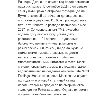
Рашидой Джонс, но спустя год после помолвки
пара распалась. В сентябре 2011-го он связал
себя узами брака с актрисой Жозефин де ла
Буме, с которой встречался до свадьбы на
протяжении двух лет. Их брак просуществовал
пять лет. Новость о разводе появилась в мае
2017-го. Согласно данным TMZ, Жозефин
подала документы в суд, указав дату
расставания — 21 апреля — и довольно
банальную причину — «непримиримые
разногласия». Ни Ронсон, ни де ла Буме не
стали комментировать разрыв, но долго
намекали на расставание в Instagram
многозначительными цитатами и фото. Марк
тяжело переживал разрыв, и страдания даже
вдохновили его на создание альбома Late Night
Feelings. Новые отношения Марк завел спустя
полгода — его новой спутницей стала
исполнительный продюсер на американском
телевидении Ребекка Шварц. Однако их роман
продлился не больше 6 месяцев.