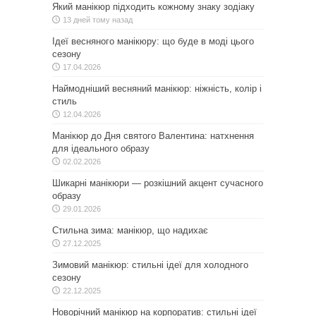
Який манікюр підходить кожному знаку зодіаку
13 дней тому назад
Ідеї весняного манікюру: що буде в моді цього
сезону
17.04.2026
Наймодніший весняний манікюр: ніжність, колір і
стиль
12.04.2026
Манікюр до Дня святого Валентина: натхнення
для ідеального образу
02.02.2026
Шикарні манікюри — розкішний акцент сучасного
образу
29.01.2026
Стильна зима: манікюр, що надихає
27.12.2025
Зимовий манікюр: стильні ідеї для холодного
сезону
22.12.2025
Новорічний манікюр на корпоратив: стильні ідеї