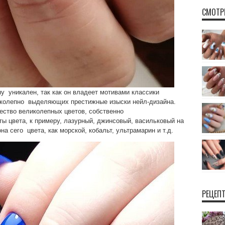
СМОТР
у уникален, так как он владеет мотивами классики
ликолепно выделяющих престижные изыски нейл-дизайна.
ство великолепных цветов, собственно
ы цвета, к примеру, лазурный, джинсовый, васильковый на
на сего цвета, как морской, кобальт, ультрамарин и т.д.
РЕЦЕП