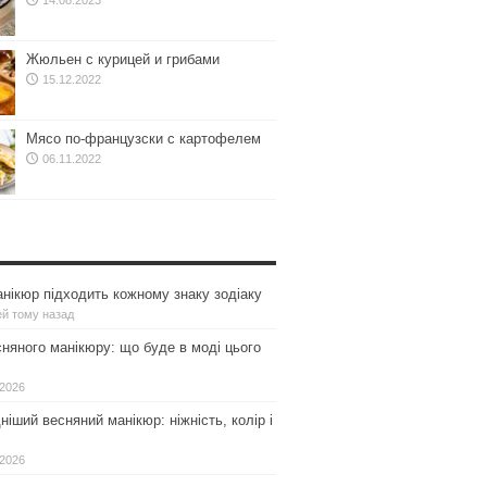
14.08.2023
Жюльен с курицей и грибами
15.12.2022
Мясо по-французски с картофелем
06.11.2022
нікюр підходить кожному знаку зодіаку
ей тому назад
сняного манікюру: що буде в моді цього
.2026
іший весняний манікюр: ніжність, колір і
.2026