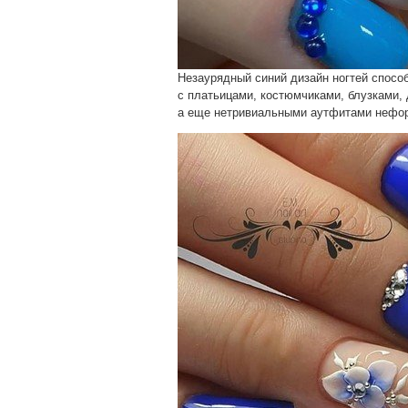
Незаурядный синий дизайн ногтей спосо
с платьицами, костюмчиками, блузками,
а еще нетривиальными аутфитами нефо