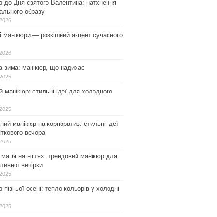
р до Дня святого Валентина: натхнення
ального образу
.2026
і манікюри — розкішний акцент сучасного
.2026
а зима: манікюр, що надихає
.2025
 манікюр: стильні ідеї для холодного
.2025
ний манікюр на корпоратив: стильні ідеї
ткового вечора
.2025
магія на нігтях: трендовий манікюр для
тивної вечірки
.2025
 пізньої осені: тепло кольорів у холодні
.2025