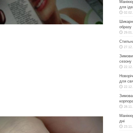
Манікю
для іде
02.02
Шикарн
образу
29.01
Стильн
27.12
Зимовий
сезону
22.12
Новоріч
для свя
22.12
Зимова 
корпора
28.11
Манікюр
дні
23.11