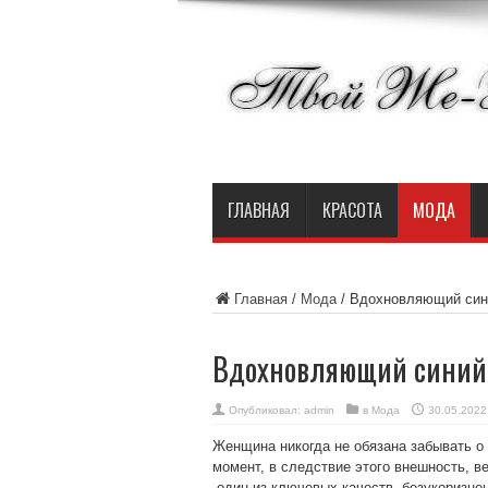
ГЛАВНАЯ
КРАСОТА
МОДА
Главная
/
Мода
/
Вдохновляющий син
Вдохновляющий синий
Опубликовал:
admin
в
Мода
30.05.2022
Женщина никогда не обязана забывать о 
момент, в следствие этого внешность, в
один из ключевых качеств безукоризнен