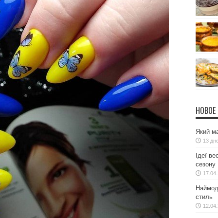
НОВОЕ
Який ма
13 дн
Ідеї ве
сезону
17.04
Наймодн
стиль
12.04