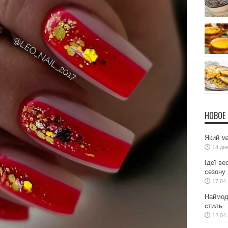
НОВОЕ
Який ма
14 дн
Ідеї ве
сезону
17.04
Наймодн
стиль
12.04