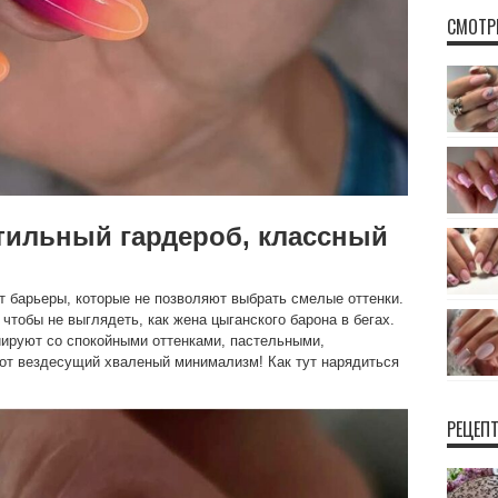
СМОТР
стильный гардероб, классный
ят барьеры, которые не позволяют выбрать смелые оттенки.
чтобы не выглядеть, как жена цыганского барона в бегах.
иируют со спокойными оттенками, пастельными,
от вездесущий хваленый минимализм! Как тут нарядиться
РЕЦЕП