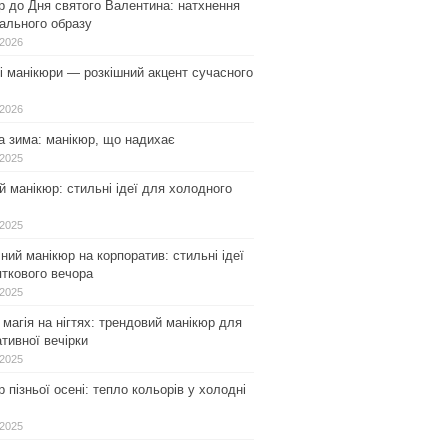
р до Дня святого Валентина: натхнення
ального образу
.2026
і манікюри — розкішний акцент сучасного
.2026
а зима: манікюр, що надихає
.2025
 манікюр: стильні ідеї для холодного
.2025
ний манікюр на корпоратив: стильні ідеї
ткового вечора
.2025
магія на нігтях: трендовий манікюр для
тивної вечірки
.2025
 пізньої осені: тепло кольорів у холодні
.2025