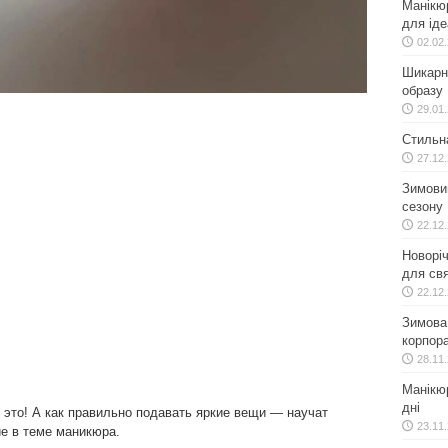
Манікю
для іде
02.02
Шикарн
образу
29.01
Стильн
27.12
Зимовий
сезону
22.12
Новоріч
для свя
22.12
Зимова 
корпора
28.11
Манікюр
дні
 это! А как правильно подавать яркие вещи — научат
23.11
е в теме маникюра.