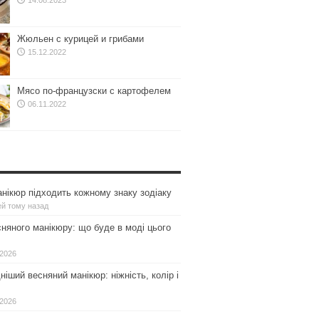
14.08.2023
Жюльен с курицей и грибами
15.12.2022
Мясо по-французски с картофелем
06.11.2022
нікюр підходить кожному знаку зодіаку
ей тому назад
сняного манікюру: що буде в моді цього
.2026
іший весняний манікюр: ніжність, колір і
.2026