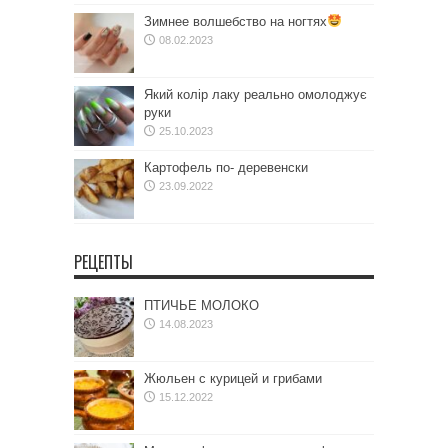
Зимнее волшебство на ногтях
08.02.2023
Який колір лаку реально омолоджує
руки
25.10.2023
Картофель по- деревенски
23.09.2022
РЕЦЕПТЫ
ПТИЧЬЕ МОЛОКО
14.08.2023
Жюльен с курицей и грибами
15.12.2022