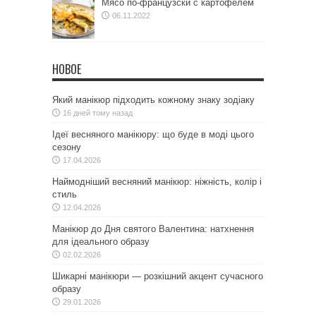
Мясо по-французски с картофелем
06.11.2022
НОВОЕ
Який манікюр підходить кожному знаку зодіаку
16 дней тому назад
Ідеї весняного манікюру: що буде в моді цього
сезону
17.04.2026
Наймодніший весняний манікюр: ніжність, колір і
стиль
12.04.2026
Манікюр до Дня святого Валентина: натхнення
для ідеального образу
02.02.2026
Шикарні манікюри — розкішний акцент сучасного
образу
29.01.2026