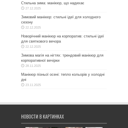
Стильна зима: манікюр, що надихає
27.12.2025
Зимовий манікюр: стильні ідеї для холодного
сезону
22.12.2025
Новорічний манікюр на корпоратив: стильні ідеї
для святкового вечора
22.12.2025
Зимова магія на нігтях: трендовий манікюр для
корпоративної вечірки
28.11.2025
Манікюр пізньої осені: тепло кольорів у холодні
дні
23.11.2025
НОВОСТИ В КАРТИНКАХ