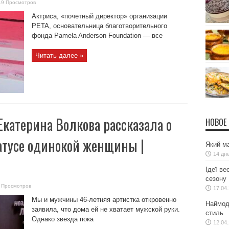
19 Просмотров
Актриса, «почетный директор» организации
PETA, основательница благотворительного
фонда Pamela Anderson Foundation — все
Читать далее »
Екатерина Волкова рассказала о
НОВОЕ
атусе одинокой женщины |
Який ма
14 дн
Ідеї ве
сезону
 Просмотров
17.04
Мы и мужчины 46-летняя артистка откровенно
Наймодн
заявила, что дома ей не хватает мужской руки.
стиль
Однако звезда пока
12.04