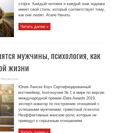
сторге. Каждый человек и каждый знак зодиака
имеет свой стиль, который соответствует тому,
как они любят. Агапе Начать
Читать далее »
ятся мужчины, психология, как
ной жизни
 Просмотров
Юлия Ланске Коуч Сертифицированный
мэтчмейкер, love-коучем № 1 в мире по версии
международной премии iDate Awards 2019,
эксперт-новатор по построению отношений с
успешными мужчинами, грамотный психолог.
Неэффективные женские роли, которые не
приведут к серьезным отношениям
Читать далее »