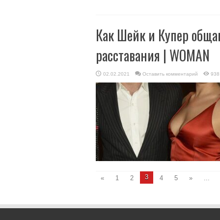
Как Шейк и Купер общаю
расставания | WOMAN
02.02.2021
Оставить комментарий
938
3
«
1
2
4
5
»
...