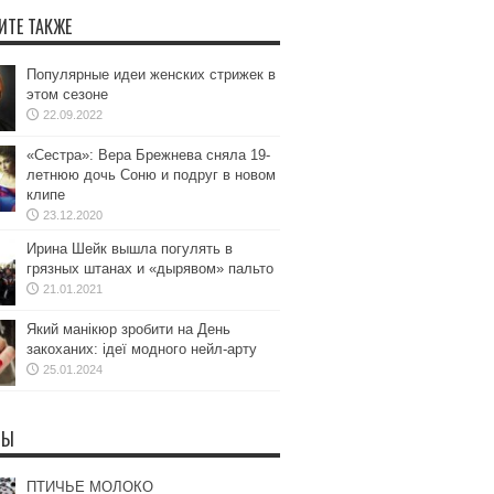
ИТЕ ТАКЖЕ
Популярные идеи женских стрижек в
этом сезоне
22.09.2022
«Сестра»: Вера Брежнева сняла 19-
летнюю дочь Соню и подруг в новом
клипе
23.12.2020
Ирина Шейк вышла погулять в
грязных штанах и «дырявом» пальто
21.01.2021
Який манікюр зробити на День
закоханих: ідеї модного нейл-арту
25.01.2024
ТЫ
ПТИЧЬЕ МОЛОКО