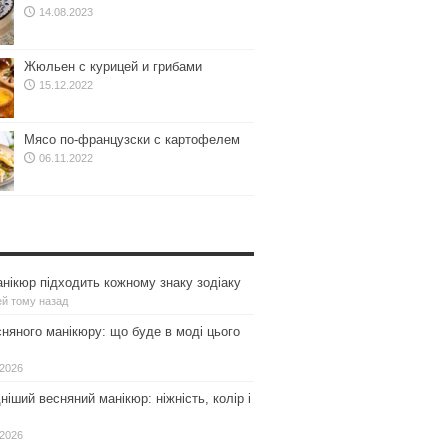
14.08.2023
Жюльен с курицей и грибами
15.12.2022
Мясо по-французски с картофелем
06.11.2022
нікюр підходить кожному знаку зодіаку
ей тому назад
сняного манікюру: що буде в моді цього
.2026
іший весняний манікюр: ніжність, колір і
.2026