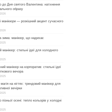
р до Дня святого Валентина: натхнення
ального образу
.2026
і манікюри — розкішний акцент сучасного
.2026
а зима: манікюр, що надихає
.2025
 манікюр: стильні ідеї для холодного
.2025
ний манікюр на корпоратив: стильні ідеї
ткового вечора
.2025
магія на нігтях: трендовий манікюр для
тивної вечірки
.2025
 пізньої осені: тепло кольорів у холодні
.2025