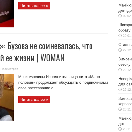
Манікю
Читать далее »
для іде
02.02
Шикарн
образу
29.01
»: Бузова не сомневалась, что
Стильн
27.12
й ее жизни | WOMAN
Зимовий
сезону
 Просмотров
22.12
Мы и мужчины Исполнительница хита «Мало
Новоріч
половин» продолжает обсуждать с подписчиками
для свя
свое расставание с
22.12
Зимова 
Читать далее »
корпора
28.11
Манікюр
дні
23.11