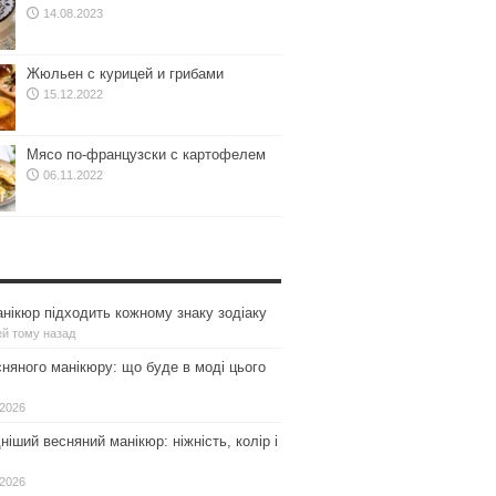
14.08.2023
Жюльен с курицей и грибами
15.12.2022
Мясо по-французски с картофелем
06.11.2022
нікюр підходить кожному знаку зодіаку
ей тому назад
сняного манікюру: що буде в моді цього
.2026
іший весняний манікюр: ніжність, колір і
.2026