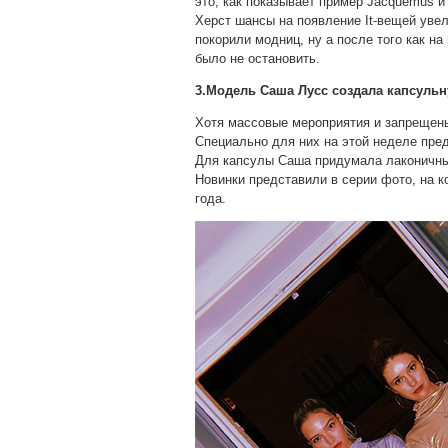
это, как показывает пример Jacquemus и
Херст шансы на появление It-вещей увел
покорили модниц, ну а после того как н
было не остановить.
3.Модель Саша Лусс создала капсульн
Хотя массовые мероприятия и запрещены
Специально для них на этой неделе пред
Для капсулы Саша придумала лаконичные
Новинки представили в серии фото, на 
года.