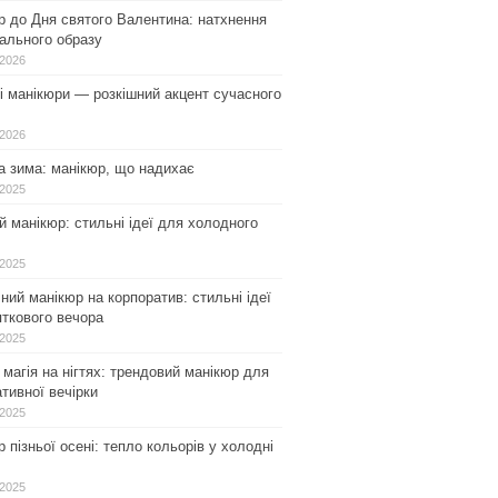
р до Дня святого Валентина: натхнення
ального образу
.2026
і манікюри — розкішний акцент сучасного
.2026
а зима: манікюр, що надихає
.2025
 манікюр: стильні ідеї для холодного
.2025
ний манікюр на корпоратив: стильні ідеї
ткового вечора
.2025
магія на нігтях: трендовий манікюр для
тивної вечірки
.2025
 пізньої осені: тепло кольорів у холодні
.2025