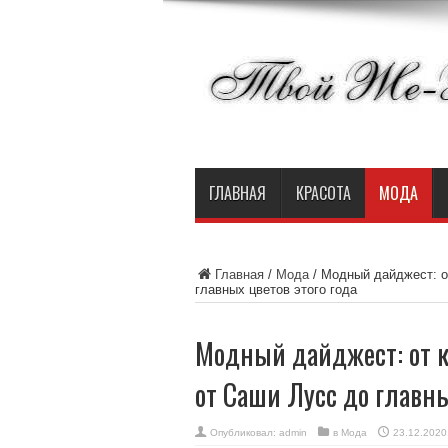
ГЛАВНАЯ
КРАСОТА
МОДА
Главная
/
Мода
/
Модный дайджест: о
главных цветов этого года
Модный дайджест: от 
от Саши Лусс до главны
Опубликовал:
admin
в
Мода
23.12.2020