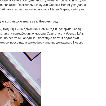
 Bottega Veneta, сегодня необходимое условие. С приходом
ичиваются. Оригинальные сумки Gabriela Hearst уже давно
а публике с аксессуаром появилась Меган Маркл, хайп уже
ую коллекцию платьев к Новому году
, модницы и на домашний Новый год ищут яркие наряды.
ставили коллаборацию модели Саши Лусс и бренда L’Air.
, но все-таки нарядные блестящие платья-водолазки.
которых воссоздали атмосферу именно домашнего Нового