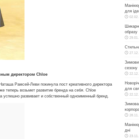
Манікю
для іде
02.02
Шикарн
образу
29.01
Стильн
27.12
Зимовий
сезону
22.12
ивным директором Chloe
Новоріч
 Наташа Рамсей-Леви покинула пост креативного директора
для свя
 же теперь возьмет развитие бренда на себя. Chloe
22.12
ма успешно развивает и собственный одноименный бренд.
Зимова 
корпора
28.11
Манікюр
дні
23.11