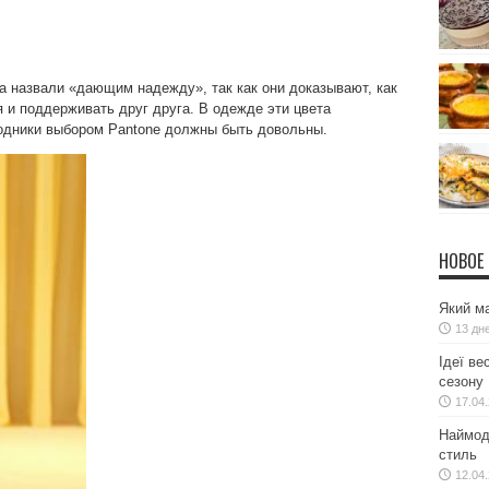
а назвали «дающим надежду», так как они доказывают, как
 и поддерживать друг друга. В одежде эти цвета
модники выбором Pantone должны быть довольны.
НОВОЕ
Який ма
13 дн
Ідеї ве
сезону
17.04
Наймодн
стиль
12.04