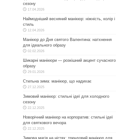
сезону
17.04.2026
Наймодніший весняний манікюр: ніжність, колір і
стиль
12.04.2026
Манікюр до Дня святого Валентина: натхнення
для ідеального образу
02.02.2026
Шикарні манікюри — розкішний акцент сучасного
образу
29.01.2026
Стильна зима: манікюр, що надихає
27.12.2025
Зимовий манікюр: стильні ідеї для холодного
сезону
22.12.2025
Новорічний манікюр на корпоратив: стильні ідеї
для святкового вечора
22.12.2025
Зимова магія на нігтях: трендовий манікюр для