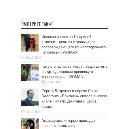
СМОТРИТЕ ТАКЖЕ
Исхаков запретил Гагариной
вывозить дочь из страны из-за
сопровождающего их «постороннего
человека» | WOMAN
30.12.2020
Какую опасность могут представлять
люди, сделавшие прививку от
коронавируса | WOMAN
17.02.2021
Сергей Безруков в образе Саши
Белого из «Бригады» снялся в новом
клипе Тимати, Джигана и Егора
Крида
23.12.2020
Аксессуары которые придадут
прическе изюминку