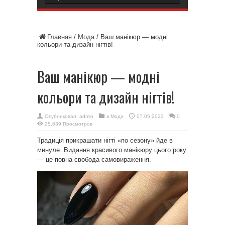
Главная
/
Мода
/
Ваш манікюр — модні
кольори та дизайн нігтів!
Ваш манікюр — модні
кольори та дизайн нігтів!
Опубликовал:
admin
в
Мода
07.05.2023
0
25,639 Просмотров
Традиція прикрашати нігті «по сезону» йде в
минуле. Видання красивого манікюру цього року
— це повна свобода самовираження.