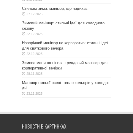
Стильна зима: манікюр, що надихає
27.12.2025
Зимовий манікюр: стильні ідеї для холодного
сезону
22.12.2025
Новорічний манікюр на корпоратив: стильні ідеї
для святкового вечора
22.12.2025
Зимова магія на нігтях: трендовий манікюр для
корпоративної вечірки
28.11.2025
Манікюр пізньої осені: тепло кольорів у холодні
дні
23.11.2025
НОВОСТИ В КАРТИНКАХ