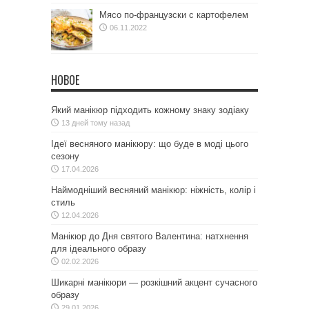
Мясо по-французски с картофелем
06.11.2022
НОВОЕ
Який манікюр підходить кожному знаку зодіаку
13 дней тому назад
Ідеї весняного манікюру: що буде в моді цього
сезону
17.04.2026
Наймодніший весняний манікюр: ніжність, колір і
стиль
12.04.2026
Манікюр до Дня святого Валентина: натхнення
для ідеального образу
02.02.2026
Шикарні манікюри — розкішний акцент сучасного
образу
29.01.2026