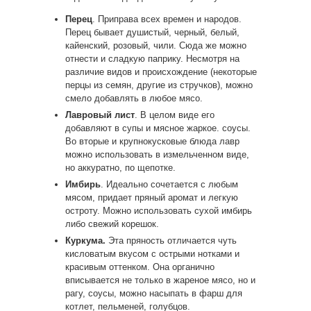
Перец
. Приправа всех времен и народов.
Перец бывает душистый, черный, белый,
кайенский, розовый, чили. Сюда же можно
отнести и сладкую паприку. Несмотря на
различие видов и происхождение (некоторые
перцы из семян, другие из стручков), можно
смело добавлять в любое мясо.
Лавровый лист
. В целом виде его
добавляют в супы и мясное жаркое. соусы.
Во вторые и крупнокусковые блюда лавр
можно использовать в измельченном виде,
но аккуратно, по щепотке.
Имбирь
. Идеально сочетается с любым
мясом, придает пряный аромат и легкую
остроту. Можно использовать сухой имбирь
либо свежий корешок.
Куркума.
Эта пряность отличается чуть
кисловатым вкусом с острыми нотками и
красивым оттенком. Она органично
вписывается не только в жареное мясо, но и
рагу, соусы, можно насыпать в фарш для
котлет, пельменей, голубцов.