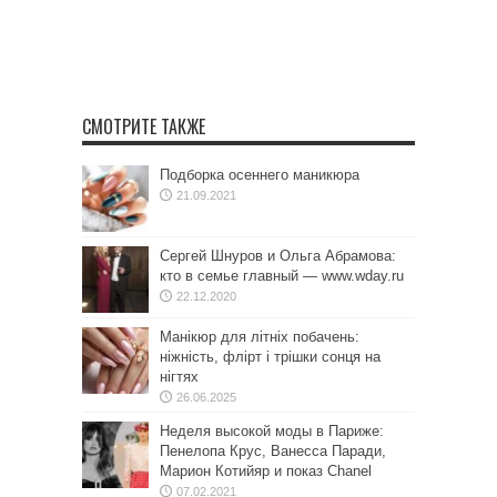
СМОТРИТЕ ТАКЖЕ
Подборка осеннего маникюра
21.09.2021
Сергей Шнуров и Ольга Абрамова:
кто в семье главный — www.wday.ru
22.12.2020
Манікюр для літніх побачень:
ніжність, флірт і трішки сонця на
нігтях
26.06.2025
Неделя высокой моды в Париже:
Пенелопа Крус, Ванесса Паради,
Марион Котийяр и показ Chanel
07.02.2021