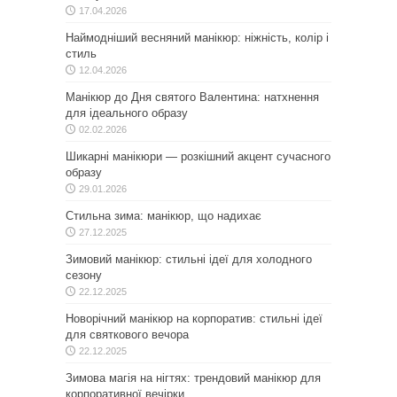
17.04.2026
Наймодніший весняний манікюр: ніжність, колір і
стиль
12.04.2026
Манікюр до Дня святого Валентина: натхнення
для ідеального образу
02.02.2026
Шикарні манікюри — розкішний акцент сучасного
образу
29.01.2026
Стильна зима: манікюр, що надихає
27.12.2025
Зимовий манікюр: стильні ідеї для холодного
сезону
22.12.2025
Новорічний манікюр на корпоратив: стильні ідеї
для святкового вечора
22.12.2025
Зимова магія на нігтях: трендовий манікюр для
корпоративної вечірки