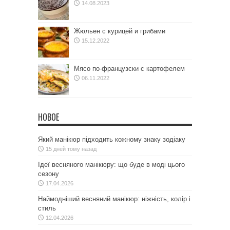
14.08.2023
Жюльен с курицей и грибами
15.12.2022
Мясо по-французски с картофелем
06.11.2022
НОВОЕ
Який манікюр підходить кожному знаку зодіаку
15 дней тому назад
Ідеї весняного манікюру: що буде в моді цього
сезону
17.04.2026
Наймодніший весняний манікюр: ніжність, колір і
стиль
12.04.2026