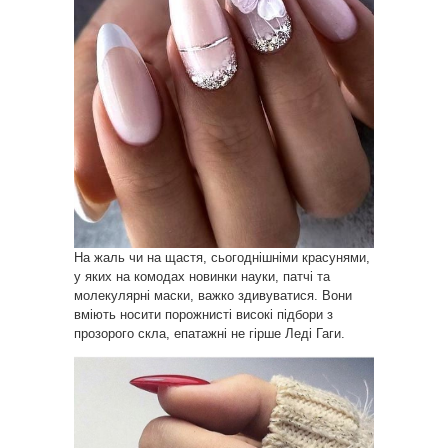
На жаль чи на щастя, сьогоднішніми красунями,
у яких на комодах новинки науки, патчі та
молекулярні маски, важко здивуватися. Вони
вміють носити порожнисті високі підбори з
прозорого скла, епатажні не гірше Леді Гаги.