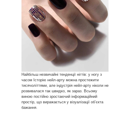
Найбільш незвичайні тенденції нігтів: у ногу з
часом Історію нейл-арту можна простежити
тисячоліттями, але індустрія нейл-арту ніколи не
розвивалася так швидко, як зараз. Всьому
виною постійно зростаючий інформаційний
простір, що виражається у візуалізації об’єкта
бажання.