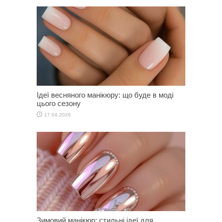
Ідеї весняного манікюру: що буде в моді
цього сезону
17.04.2026
Зимовий манікюр: стильні ідеї для