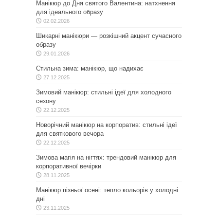
Манікюр до Дня святого Валентина: натхнення
для ідеального образу
02.02.2026
Шикарні манікюри — розкішний акцент сучасного
образу
29.01.2026
Стильна зима: манікюр, що надихає
27.12.2025
Зимовий манікюр: стильні ідеї для холодного
сезону
22.12.2025
Новорічний манікюр на корпоратив: стильні ідеї
для святкового вечора
22.12.2025
Зимова магія на нігтях: трендовий манікюр для
корпоративної вечірки
28.11.2025
Манікюр пізньої осені: тепло кольорів у холодні
дні
23.11.2025