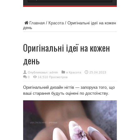
Главная
/
Красота
/
Оригінальні ідеї на кожен
день
Оригінальні ідеї на кожен
день
Опубликовал:
admin
в
Красота
25.04.2023
0
14,510 Просмотров
Оригінальний дизайн нігтів — запорука того, що
ваші старання будуть оцінені по достоїнству.