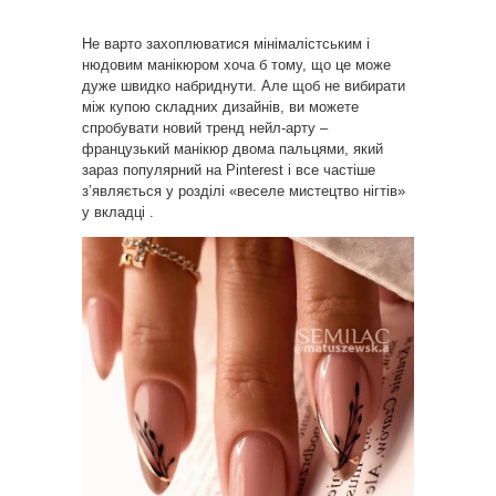
Не варто захоплюватися мінімалістським і
нюдовим манікюром хоча б тому, що це може
дуже швидко набриднути. Але щоб не вибирати
між купою складних дизайнів, ви можете
спробувати новий тренд нейл-арту –
французький манікюр двома пальцями, який
зараз популярний на Pinterest і все частіше
з’являється у розділі «веселе мистецтво нігтів»
у вкладці .