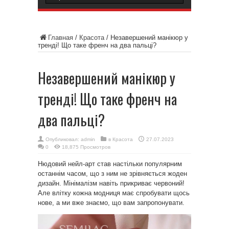
Главная
/
Красота
/
Незавершений манікюр у
тренді! Що таке френч на два пальці?
Незавершений манікюр у
тренді! Що таке френч на
два пальці?
Опубликовал:
admin
в
Красота
27.07.2023
0
18,875 Просмотров
Нюдовий нейл-арт став настільки популярним
останнім часом, що з ним не зрівняється жоден
дизайн. Мінімалізм навіть прикриває червоний!
Але влітку кожна модниця має спробувати щось
нове, а ми вже знаємо, що вам запропонувати.