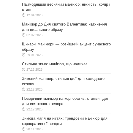
Наймодніший весняний манікюр: ніжність, колір і
стиль
12.04.2026
Манікюр до Дня святого Валентина: натхнення
для ідеального образу
02.02.2026
Шикарні манікюри — розкішний акцент сучасного
образу
29.01.2026
Стильна зима: манікюр, що надихає
27.12.2025
Зимовий манікюр: стильні ідеї для холодного
сезону
22.12.2025
Новорічний манікюр на корпоратив: стильні ідеї
для святкового вечора
22.12.2025
Зимова магія на нігтях: трендовий манікюр для
корпоративної вечірки
28.11.2025