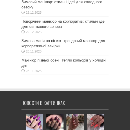
Зимовий манікюр: стильні ідеї для холодного
сезону
22.12.2025
Новорічний манікюр на корпоратив: стильні ідеї
для святкового вечора
22.12.2025
Зимова магія на нігтях: трендовий манікюр для
корпоративної вечірки
28.11.2025
Манікюр пізньої осені: тепло кольорів у холодні
дні
23.11.2025
НОВОСТИ В КАРТИНКАХ