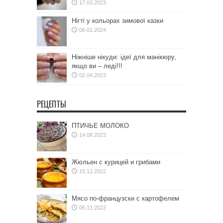
17.03.2023
Нігті у кольорах зимової казки
06.01.2024
Ніжніше нікуди: ідеї для манікюру,
якщо ви – леді!!!
02.04.2023
РЕЦЕПТЫ
ПТИЧЬЕ МОЛОКО
14.08.2023
Жюльен с курицей и грибами
15.12.2022
Мясо по-французски с картофелем
06.11.2022