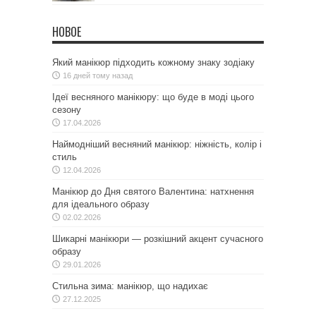
НОВОЕ
Який манікюр підходить кожному знаку зодіаку
16 дней тому назад
Ідеї весняного манікюру: що буде в моді цього
сезону
17.04.2026
Наймодніший весняний манікюр: ніжність, колір і
стиль
12.04.2026
Манікюр до Дня святого Валентина: натхнення
для ідеального образу
02.02.2026
Шикарні манікюри — розкішний акцент сучасного
образу
29.01.2026
Стильна зима: манікюр, що надихає
27.12.2025