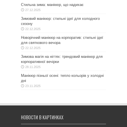
Стильна зима: манікюр, що надихає
27.12.2025
Зимовий манікюр: стильні ідеї для холодного
сезону
22.12.2025
Новорічний манікюр на корпоратив: стильні ідеї
для святкового вечора
22.12.2025
Зимова магія на нігтях: трендовий манікюр для
корпоративної вечірки
28.11.2025
Манікюр пізньої осені: тепло кольорів у холодні
дні
23.11.2025
НОВОСТИ В КАРТИНКАХ