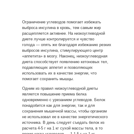
Ограничение углеводов помогает избежать
выброса инсулина в кровь, тем самым жир
расщепляется активнее. На низкоуглеводной
диете лучше контролируется и чувство
голода — опять же благодаря избежанию резких
выбросов инсулина, стимулирующего центр
«аппетита» в мозгу. Наконец, низкоуглеводная
диета способствует появлению кетоновых тел,
подавляющих аппетит и позволяющих
использовать их в качестве энергии, что
помогает сохранить мышцы.
Одним из правил низкоуглеводной диеты
является повышение приема белка
одновременно с урезанием углеводов. Белок
понадобится как для энергии, так и для
сохранения мышечной массы, чтобы организм
не использовал ее в качестве энергетического
источника. В день следует съедать белок из
расчета 4-5 г на 1 кг сухой массы тела, в то
время когда углеводов — 1-1,5 г на 1 кг.