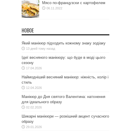
Мясо по-французски с картофелем
06.11.2022
НОВОЕ
Який манікюр підходить кожному знаку зодіаку
13 дней тому назад
Ідеї весняного манікюру: що буде в моді цього
сезону
17.04.2026
Наймодніший весняний манікюр: ніжність, колір і
стиль
12.04.2026
Манікюр до Дня святого Валентина: натхнення
для ідеального образу
02.02.2026
Шикарні манікюри — розкішний акцент сучасного
образу
29.01.2026