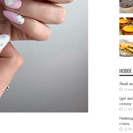
НОВОЕ
Який ма
14 дн
Ідеї ве
сезону
17.04
Наймодн
стиль
12.04