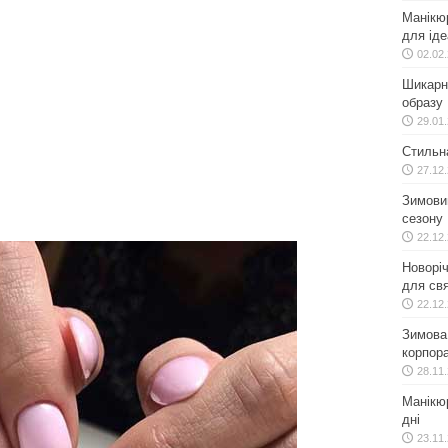
Манікю
для іде
02.02
Шикарн
образу
29.01
Стильн
27.12
Зимовий
сезону
22.12
Новоріч
для свя
22.12
Зимова 
корпора
28.11
Манікюр
дні
23.11