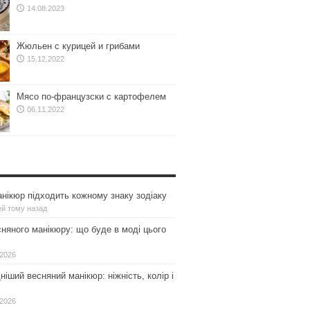
14.08.2023
Жюльен с курицей и грибами
15.12.2022
Мясо по-французски с картофелем
06.11.2022
нікюр підходить кожному знаку зодіаку
ей тому назад
сняного манікюру: що буде в моді цього
.2026
іший весняний манікюр: ніжність, колір і
.2026