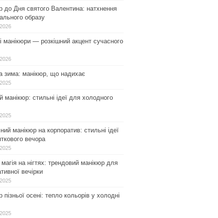
р до Дня святого Валентина: натхнення
ального образу
.2026
і манікюри — розкішний акцент сучасного
.2026
а зима: манікюр, що надихає
.2025
 манікюр: стильні ідеї для холодного
.2025
ний манікюр на корпоратив: стильні ідеї
ткового вечора
.2025
магія на нігтях: трендовий манікюр для
тивної вечірки
.2025
 пізньої осені: тепло кольорів у холодні
.2025