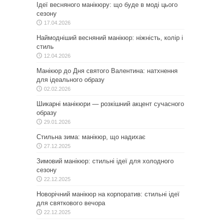
Ідеї весняного манікюру: що буде в моді цього
сезону
17.04.2026
Наймодніший весняний манікюр: ніжність, колір і
стиль
12.04.2026
Манікюр до Дня святого Валентина: натхнення
для ідеального образу
02.02.2026
Шикарні манікюри — розкішний акцент сучасного
образу
29.01.2026
Стильна зима: манікюр, що надихає
27.12.2025
Зимовий манікюр: стильні ідеї для холодного
сезону
22.12.2025
Новорічний манікюр на корпоратив: стильні ідеї
для святкового вечора
22.12.2025