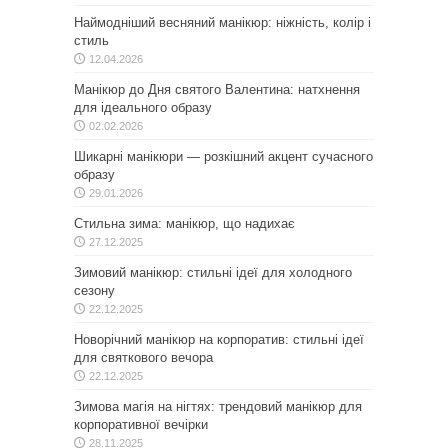
Наймодніший весняний манікюр: ніжність, колір і
стиль
12.04.2026
Манікюр до Дня святого Валентина: натхнення
для ідеального образу
02.02.2026
Шикарні манікюри — розкішний акцент сучасного
образу
29.01.2026
Стильна зима: манікюр, що надихає
27.12.2025
Зимовий манікюр: стильні ідеї для холодного
сезону
22.12.2025
Новорічний манікюр на корпоратив: стильні ідеї
для святкового вечора
22.12.2025
Зимова магія на нігтях: трендовий манікюр для
корпоративної вечірки
28.11.2025