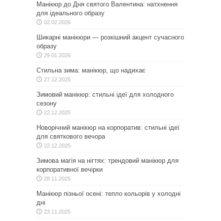
Манікюр до Дня святого Валентина: натхнення
для ідеального образу
02.02.2026
Шикарні манікюри — розкішний акцент сучасного
образу
29.01.2026
Стильна зима: манікюр, що надихає
27.12.2025
Зимовий манікюр: стильні ідеї для холодного
сезону
22.12.2025
Новорічний манікюр на корпоратив: стильні ідеї
для святкового вечора
22.12.2025
Зимова магія на нігтях: трендовий манікюр для
корпоративної вечірки
28.11.2025
Манікюр пізньої осені: тепло кольорів у холодні
дні
23.11.2025