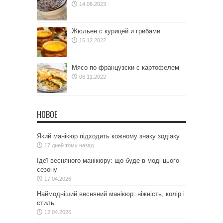
14.08.2023
Жюльен с курицей и грибами
15.12.2022
Мясо по-французски с картофелем
06.11.2022
НОВОЕ
Який манікюр підходить кожному знаку зодіаку
17 дней тому назад
Ідеї весняного манікюру: що буде в моді цього
сезону
17.04.2026
Наймодніший весняний манікюр: ніжність, колір і
стиль
12.04.2026