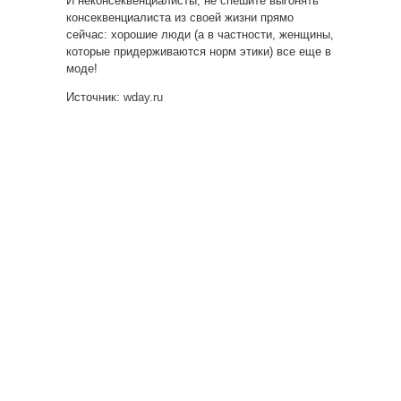
И неконсеквенциалисты, не спешите выгонять
консеквенциалиста из своей жизни прямо
сейчас: хорошие люди (а в частности, женщины,
которые придерживаются норм этики) все еще в
моде!
Источник:
wday.ru