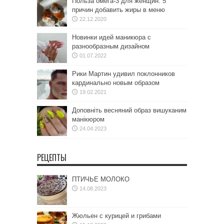
Польза омега-3 для женщин: 5
причин добавить жиры в меню
22.12.2020
Новинки идей маникюра с
разнообразным дизайном
01.07.2022
Рики Мартин удивил поклонников
кардинально новым образом
19.02.2021
Доповніть весняний образ вишуканим
манікюром
24.04.2023
РЕЦЕПТЫ
ПТИЧЬЕ МОЛОКО
14.08.2023
Жюльен с курицей и грибами