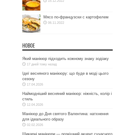
15.12.2022
Мясо по-французски с картофелем
06.11.2022
НОВОЕ
Який манікюр підходить кожному знаку зодіаку
17 дней тому назад
Ідеї весняного манікюру: що буде в моді цього
сезону
17.04.2026
Наймодніший весняний манікюр: ніжність, колір і
стиль
12.04.2026
Манікюр до Дня святого Валентина: натхнення
для ідеального образу
02.02.2026
Шикарні манікюри — розкішний акцент сучасного