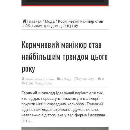
Главная
/
Мода
/
Коричневий манікюр став
найбільшим трендом цього року
Коричневий манікюр став
найбільшим трендом цього
року
Опубликовал:
admin
в
Мода
23.06.2024
0
7,181 Просмотров
Гарячий шоколад.
Ідеальний варіант для тих,
хто віддає перевагу мінімалізму в манікюрі —
покрити нігті шоколадним кольором. Глибокий
відтінок виглядає стримано і дуже стильно,
незалежно від того, яка у вас форма і довжина
нігтів.