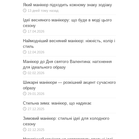
Який манікюр підходить кожному знаку зодіаку
13 дней тому назад
Ідеї весняного манікюру: що буде в моді цього
сезону
17.04.2026
Наймодніший весняний манікюр: ніжність, колір і
стиль
12.04.2026
Манікюр до Дня святого Валентина: натхнення
для ідеального образу
02.02.2026
Шикарні манікюри — розкішний акцент сучасного
образу
29.01.2026
Стильна зима: манікюр, що надихає
27.12.2025
Зимовий манікюр: стильні ідеї для холодного
сезону
22.12.2025