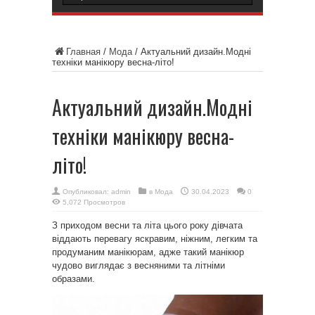
Главная
/
Мода
/
Актуальний дизайн.Модні
техніки манікюру весна-літо!
Актуальний дизайн.Модні
техніки манікюру весна-
літо!
Опубликовал:
admin
в
Мода
30.04.2023
0
5,072 Просмотров
З приходом весни та літа цього року дівчата
віддають перевагу яскравим, ніжним, легким та
продуманим манікюрам, адже такий манікюр
чудово виглядає з весняними та літніми
образами.