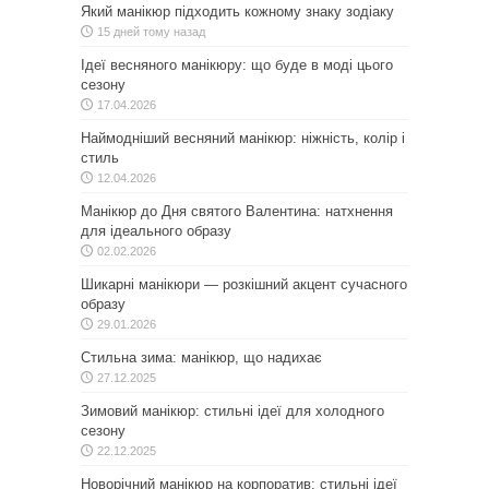
Який манікюр підходить кожному знаку зодіаку
15 дней тому назад
Ідеї весняного манікюру: що буде в моді цього
сезону
17.04.2026
Наймодніший весняний манікюр: ніжність, колір і
стиль
12.04.2026
Манікюр до Дня святого Валентина: натхнення
для ідеального образу
02.02.2026
Шикарні манікюри — розкішний акцент сучасного
образу
29.01.2026
Стильна зима: манікюр, що надихає
27.12.2025
Зимовий манікюр: стильні ідеї для холодного
сезону
22.12.2025
Новорічний манікюр на корпоратив: стильні ідеї