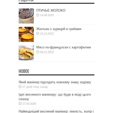
ПТИЧЬЕ МОЛОКО
14.08.2023
Жюльен с курицей и грибами
15.12.2022
Мясо по-французски с картофелем
06.11.2022
НОВОЕ
Який манікюр підходить кожному знаку зодіаку
17 дней тому назад
Ідеї весняного манікюру: що буде в моді цього
сезону
17.04.2026
Наймодніший весняний манікюр: ніжність, колір і