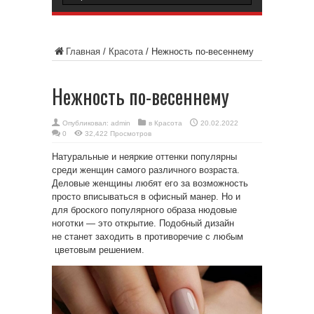
Главная
/
Красота
/
Нежность по-весеннему
Нежность по-весеннему
Опубликовал:
admin
в
Красота
20.02.2022
0
32,422 Просмотров
Натуральные и неяркие оттенки популярны
среди женщин самого различного возраста.
Деловые женщины любят его за возможность
просто вписываться в офисный манер. Но и
для броского популярного образа нюдовые
ноготки — это открытие. Подобный дизайн
не станет заходить в противоречие с любым
цветовым решением.