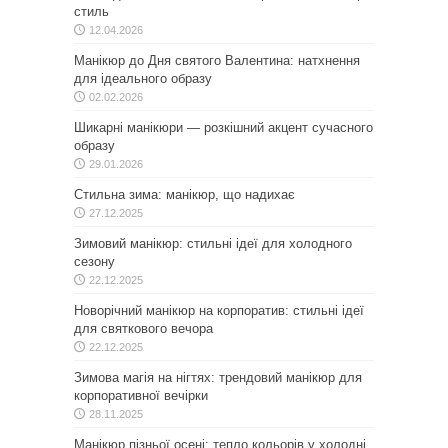
стиль
12.04.2026
Манікюр до Дня святого Валентина: натхнення
для ідеального образу
02.02.2026
Шикарні манікюри — розкішний акцент сучасного
образу
29.01.2026
Стильна зима: манікюр, що надихає
27.12.2025
Зимовий манікюр: стильні ідеї для холодного
сезону
22.12.2025
Новорічний манікюр на корпоратив: стильні ідеї
для святкового вечора
22.12.2025
Зимова магія на нігтях: трендовий манікюр для
корпоративної вечірки
28.11.2025
Манікюр пізньої осені: тепло кольорів у холодні