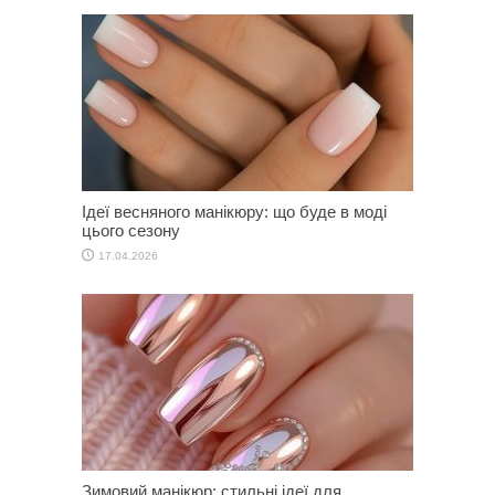
Ідеї весняного манікюру: що буде в моді
цього сезону
17.04.2026
Зимовий манікюр: стильні ідеї для