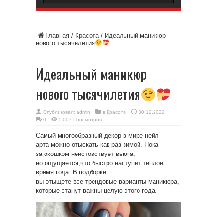
Главная
/
Красота
/
Идеальный маникюр
нового тысячилетия
Идеальный маникюр
нового тысячилетия
Опубликовал:
admin
в
Красота
30.12.2022
0
5,007 Просмотров
Самый многообразный декор в мире нейл-
арта можно отыскать как раз зимой. Пока
за окошком неистовствует вьюга,
но ощущается,что быстро наступит теплое
время года. В подборке
вы отыщете все трендовые варианты маникюра,
которые станут важны целую этого года.