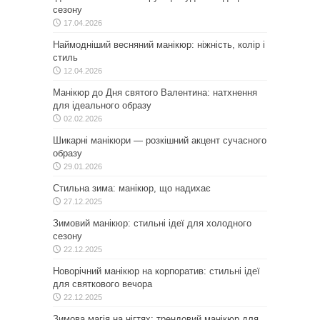
сезону
17.04.2026
Наймодніший весняний манікюр: ніжність, колір і
стиль
12.04.2026
Манікюр до Дня святого Валентина: натхнення
для ідеального образу
02.02.2026
Шикарні манікюри — розкішний акцент сучасного
образу
29.01.2026
Стильна зима: манікюр, що надихає
27.12.2025
Зимовий манікюр: стильні ідеї для холодного
сезону
22.12.2025
Новорічний манікюр на корпоратив: стильні ідеї
для святкового вечора
22.12.2025
Зимова магія на нігтях: трендовий манікюр для