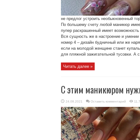
не предлог устроить необыкновенный т
По большему счету любой маникюр имеет
пупер раскрашенный имеет возможность 
Вся сущность же в настроение и умении
номер 4 – дизайн будничный или же нар
если на молодой женщине станет купаль
для пляжной зажигательной тусовки. А с 
Читать далее »
С этим маникюром нужн
24.08.2021
Оставить комментарий
11,