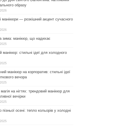
ального образу
.2026
і манікюри — розкішний акцент сучасного
.2026
а зима: манікюр, що надихає
.2025
 манікюр: стильні ідеї для холодного
.2025
ний манікюр на корпоратив: стильні ідеї
ткового вечора
.2025
магія на нігтях: трендовий манікюр для
тивної вечірки
.2025
 пізньої осені: тепло кольорів у холодні
.2025