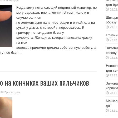
50 Просмотров
для іде
Когда вижу потрясающий подлинный маникюр, не
02.02
могу сдержать впечатлении. В том числе и в
случае если он
Шикарн
образу
не элементарно на иллюстрации в онлайне, а на
руках у дамы, с которой я пересекаюсь. К
29.01
примеру, не так давно была у
Стильн
колориста. Женщина, которая наносила краску
27.12
на мои
волосы, прилежно делала собственную работу, а
Зимовий
 у нее был ...
сезону
22.12
Новоріч
для свя
22.12
о на кончиках ваших пальчиков
Зимова 
корпора
446 Просмотров
28.11
Манікюр
дні
23.11