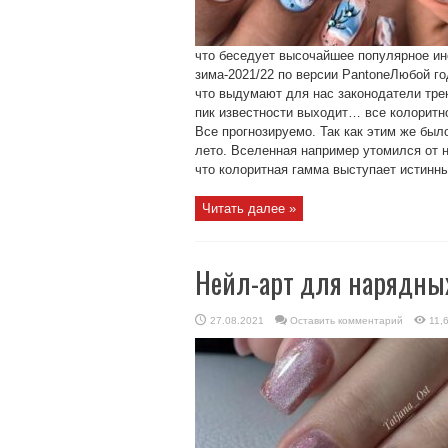
что беседует высочайшее популярное инс
зима-2021/22 по версии PantoneЛюбой г
что выдумают для нас законодатели тре
пик известности выходит… все колоритн
Все прогнозируемо. Так как этим же был
лето. Вселенная например утомился от 
что колоритная гамма выступает истинны
Читать далее »
Нейл-арт для нарядных
27.08.2021
Оставить комментарий
11,