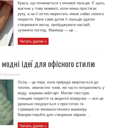
Краса, що починається з кінчиків пальців. Є щось
магічне у тому моменті, коли жінка простягає
руку, а на її нігтях мерехтить ніжне сяйво свіжого
покриття. Наче саме дотик її пальців здатен
створювати весну, пробуджувати настрій,
зупиняти погляд. Манікюр — це ...
Читать далее »
 модні ідеї для офісного стилю
76 Просмотров
Осінь – це пора, коли природа звертається до
теплих, землистих тонів, які часто потрапляють у
моду, зокрема нейл-арт. Матові текстури,
глянцеві покриття та акцентні візерунки — все це
ідеально поєднується з простотою та
стриманістю мінімалістичного манікюру.
Використовуйте для створення образів ...
Читать далее »