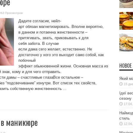
юре
262 Просмотров
Дадите согласие, нейл-
арт обязан магнетизировать. Вполне вероятно,
в данном и потаенна женственности –
притягивать, звать, приковывать к для
себя забота. В случае
если дама сего желает, естественно. Не
достаточно у кого это выходит само собой, как
побочный
НОВОЕ
эффект обыкновенной жизни. Основная масса из
 знак, кому и для чего отправить.
ти дамы – счастливые глазаВсе остальное –
Який ма
з “подсвечивание” изнутри. Вот список тех свойств,
15 дн
зить собственную женственность ...
Ідеї ве
сезону
17.04
Наймодн
 в маникюре
стиль
12.04
Манікю