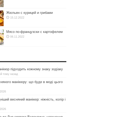
Жюльен с курицей и грибами
15.12.2022
Мясо по-французски с картофелем
06.11.2022
нікюр підходить кожному знаку зодіаку
ей тому назад
сняного манікюру: що буде в моді цього
.2026
іший весняний манікюр: ніжність, колір і
.2026
р до Дня святого Валентина: натхнення