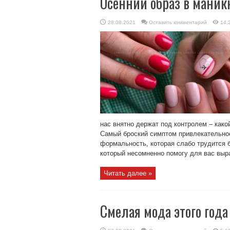
Осенний образ в маник
28.08.2021
Оставить комментарий
14,
нас внятно держат под контролем – какой
Самый броский симптом привлекательнос
формальность, которая слабо трудится бе
который несомненно помогу для вас выра
Читать далее »
Смелая мода этого года