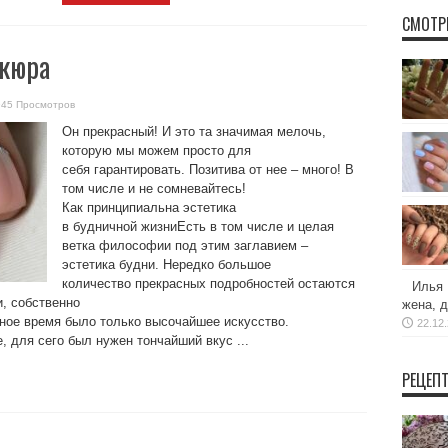
СМОТР
кюра
945 Просмотров
Он прекрасный! И это та значимая мелочь,
которую мы можем просто для
себя гарантировать. Позитива от нее – много! В
том числе и не сомневайтесь!
Как принципиальна эстетика
в будничной жизниЕсть в том числе и целая
ветка философии под этим заглавием –
эстетика будни. Нередко большое
количество прекрасных подробностей остаются
Илья 
, собственно
жена, д
ьное время было только высочайшее искусство.
22.12
, для сего был нужен тончайший вкус ...
РЕЦЕП