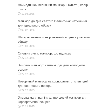
Наймодніший весняний манікюр: ніжність, колір і
стиль
12.04.2026
Манікюр до Дня святого Валентина: натхнення
для ідеального образу
02.02.2026
Шикарні манікюри — розкішний акцент сучасного
образу
29.01.2026
Стильна зима: манікюр, що надихає
27.12.2025
Зимовий манікюр: стильні ідеї для холодного
сезону
22.12.2025
Новорічний манікюр на корпоратив: стильні ідеї
для святкового вечора
22.12.2025
Зимова магія на нігтях: трендовий манікюр для
корпоративної вечірки
28.11.2025