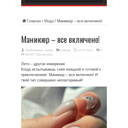
Главная
/
Мода
/
Маникюр – все включено!
Маникюр – все включено!
Опубликовал:
admin
в
Мода
15.07.2021
0
48,567 Просмотров
Лето – другое измерение.
Когда испытываешь себя изящной и готовой к
приключениям. Маникюр – все включено! И
твой тип совершено неповторимый!