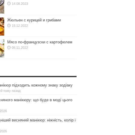
14.08.2023
Жюльен с курицей и грибами
15.12.2022
Мясо по-французски с картофелем
06.11.2022
нікюр підходить кожному знаку зодіаку
ей тому назад
сняного манікюру: що буде в моді цього
.2026
іший весняний манікюр: ніжність, колір і
.2026