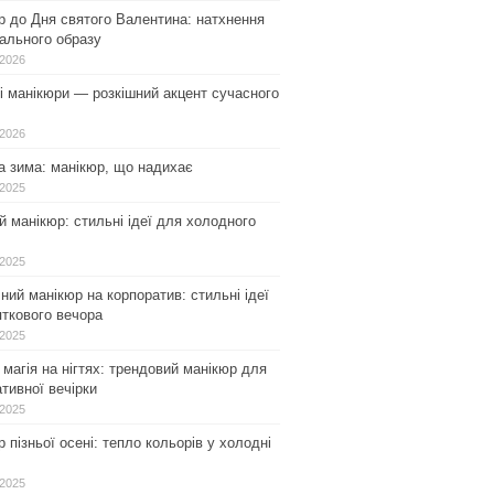
р до Дня святого Валентина: натхнення
ального образу
.2026
і манікюри — розкішний акцент сучасного
.2026
а зима: манікюр, що надихає
.2025
 манікюр: стильні ідеї для холодного
.2025
ний манікюр на корпоратив: стильні ідеї
ткового вечора
.2025
магія на нігтях: трендовий манікюр для
тивної вечірки
.2025
 пізньої осені: тепло кольорів у холодні
.2025