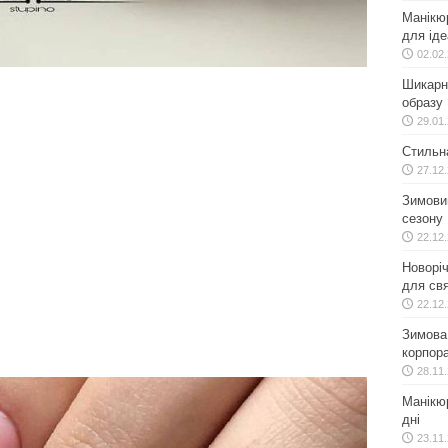
Манікю
для іде
02.02
Шикарн
образу
29.01
Стильн
27.12
Зимовий
сезону
22.12
Новоріч
для свя
22.12
Зимова 
корпора
28.11
Манікюр
дні
23.11