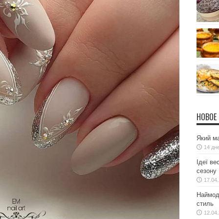
НОВОЕ
Який ма
14 дн
Ідеї ве
сезону
17.04
Наймодн
стиль
12.04