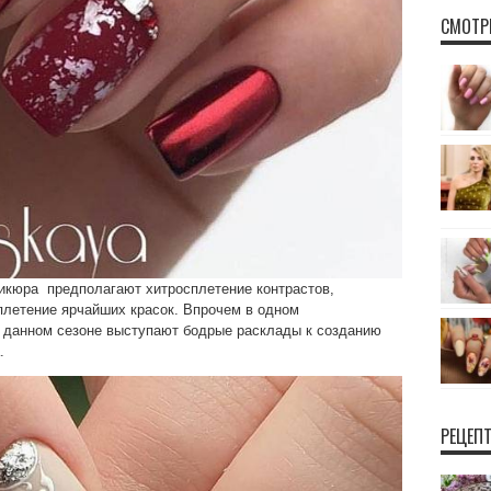
СМОТР
икюра предполагают хитросплетение контрастов,
летение ярчайших красок. Впрочем в одном
в данном сезоне выступают бодрые расклады к созданию
.
РЕЦЕП