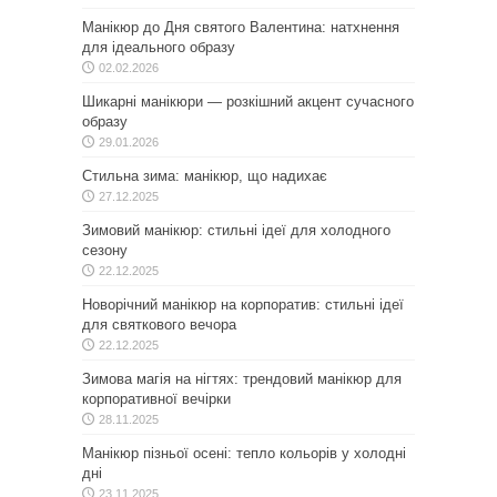
Манікюр до Дня святого Валентина: натхнення
для ідеального образу
02.02.2026
Шикарні манікюри — розкішний акцент сучасного
образу
29.01.2026
Стильна зима: манікюр, що надихає
27.12.2025
Зимовий манікюр: стильні ідеї для холодного
сезону
22.12.2025
Новорічний манікюр на корпоратив: стильні ідеї
для святкового вечора
22.12.2025
Зимова магія на нігтях: трендовий манікюр для
корпоративної вечірки
28.11.2025
Манікюр пізньої осені: тепло кольорів у холодні
дні
23.11.2025