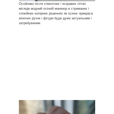
Особливо після спекотних і яскравих літніх
місяців модний осінній манікюр в стриманих і
спокійних колірних рішеннях як осіннє прикраса
жіночих ручок і фігури буде дуже актуальним і
затребуваним.