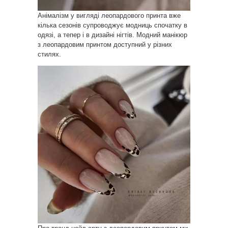
Анімалізм у вигляді леопардового принта вже
кілька сезонів супроводжує модниць спочатку в
одязі, а тепер і в дизайні нігтів. Модний манікюр
з леопардовим принтом доступний у різних
стилях.