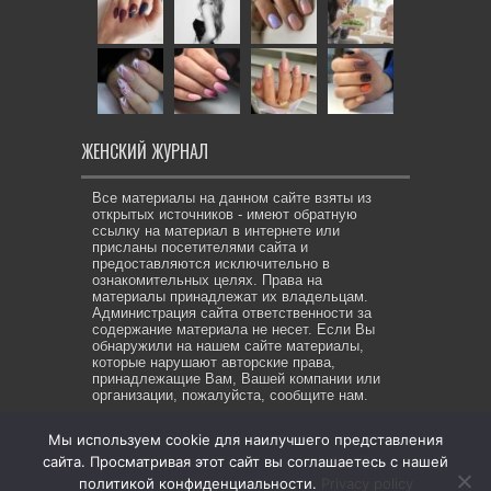
ЖЕНСКИЙ ЖУРНАЛ
Все материалы на данном сайте взяты из
открытых источников - имеют обратную
ссылку на материал в интернете или
присланы посетителями сайта и
предоставляются исключительно в
ознакомительных целях. Права на
материалы принадлежат их владельцам.
Администрация сайта ответственности за
содержание материала не несет. Если Вы
обнаружили на нашем сайте материалы,
которые нарушают авторские права,
принадлежащие Вам, Вашей компании или
организации, пожалуйста, сообщите нам.
Мы используем cookie для наилучшего представления
сайта. Просматривая этот сайт вы соглашаетесь с нашей
© Copyright 2026, All Rights Reserved. Же-ЖУР все права
политикой конфиденциальности.
Privacy policy
защищены