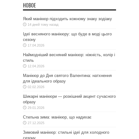
НОВОЕ
Який манікюр підходить кожному знаку зодіаку
14 дней тому назад
Ідеї весняного манікюру: що буде в моді цього
сезону
17.04.2026
Наймодніший весняний манікюр: ніжність, колір і
стиль
12.04.2026
Манікюр до Дня святого Валентина: натхнення
для ідеального образу
02.02.2026
Шикарні манікюри — розкішний акцент сучасного
образу
29.01.2026
Стильна зима: манікюр, що надихає
27.12.2025
Зимовий манікюр: стильні ідеї для холодного
сезону