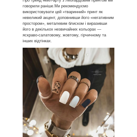
Про тренд нейл-арту з леопардовим принтом ми
говорили раніше.Ми рекомендуємо
використовувати цей «тваринний» принт як
невеликий акцент, доповнивши його «негативним
простором», металевим блиском і виразивши
його в декількох незвичайних кольорах —
яскраво-салатовому, жовтому, гірчичному та
інших відтінках.