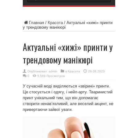
Главная
/
Красота
/
Актуальні «хижі» принти
у трендовому манікюрі
Актуальні «хижі» принти у
трендовому манікюрі
Опубликовал:
admin
в
Красота
28.08.2023
0
5,569 Просмотров
У сучасній моді виділяються «звірині» принти.
Це стосується і одягу, і нейл-арту. Тваринистий
принт унікальний тим, що він допомагає
створити ненав’язливий, але веселий акцент, не
привертаючи зайвої уваги.