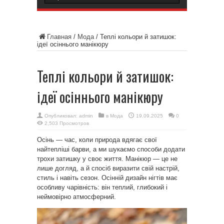
Главная
/
Мода
/
Теплі кольори й затишок:
ідеї осіннього манікюру
Теплі кольори й затишок:
ідеї осіннього манікюру
Опубликовал:
admin
в
Мода
19.09.2025
0
2,503 Просмотров
Осінь — час, коли природа вдягає свої
найтепліші барви, а ми шукаємо способи додати
трохи затишку у своє життя. Манікюр — це не
лише догляд, а й спосіб виразити свій настрій,
стиль і навіть сезон. Осінній дизайн нігтів має
особливу чарівність: він теплий, глибокий і
неймовірно атмосферний.