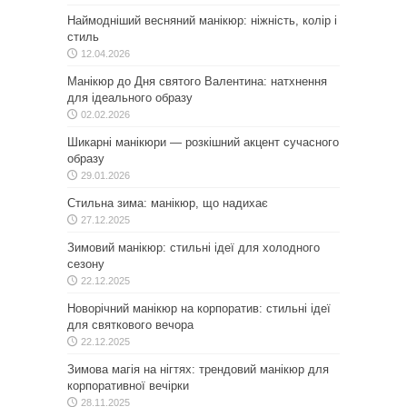
Наймодніший весняний манікюр: ніжність, колір і
стиль
12.04.2026
Манікюр до Дня святого Валентина: натхнення
для ідеального образу
02.02.2026
Шикарні манікюри — розкішний акцент сучасного
образу
29.01.2026
Стильна зима: манікюр, що надихає
27.12.2025
Зимовий манікюр: стильні ідеї для холодного
сезону
22.12.2025
Новорічний манікюр на корпоратив: стильні ідеї
для святкового вечора
22.12.2025
Зимова магія на нігтях: трендовий манікюр для
корпоративної вечірки
28.11.2025