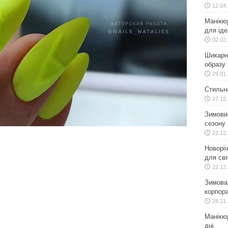
12.04
Манікю
для іде
02.02
Шикарн
образу
29.01
Стильн
27.12
Зимовий
сезону
22.12
Новоріч
для свя
22.12
Зимова 
корпора
28.11
Манікюр
дні