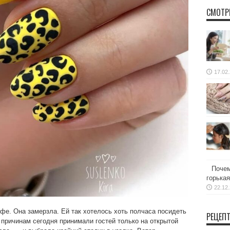
СМОТР
17.02
Почем
горькая
22.12
фе. Она замерзла. Ей так хотелось хоть полчаса посидеть
РЕЦЕП
причинам сегодня принимали гостей только на открытой