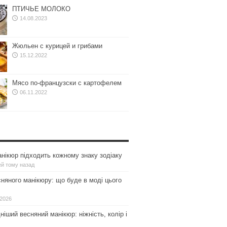
ПТИЧЬЕ МОЛОКО
14.08.2023
Жюльен с курицей и грибами
15.12.2022
Мясо по-французски с картофелем
06.11.2022
нікюр підходить кожному знаку зодіаку
ей тому назад
сняного манікюру: що буде в моді цього
.2026
іший весняний манікюр: ніжність, колір і