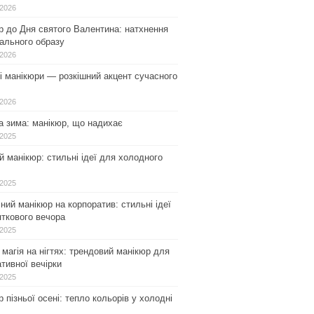
.2026
р до Дня святого Валентина: натхнення
ального образу
.2026
і манікюри — розкішний акцент сучасного
.2026
а зима: манікюр, що надихає
.2025
 манікюр: стильні ідеї для холодного
.2025
ний манікюр на корпоратив: стильні ідеї
ткового вечора
.2025
магія на нігтях: трендовий манікюр для
тивної вечірки
.2025
 пізньої осені: тепло кольорів у холодні