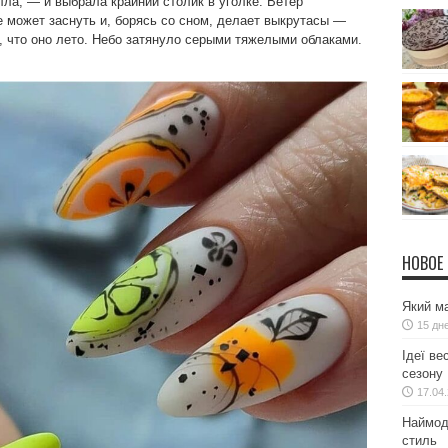
лла, — и выбрала крайний столик в уголке. Ветер
не может заснуть и, борясь со сном, делает выкрутасы —
, что оно лето. Небо затянуло серыми тяжелыми облаками.
НОВОЕ
Який ма
15 дн
Ідеї ве
сезону
17.04
Наймодн
стиль