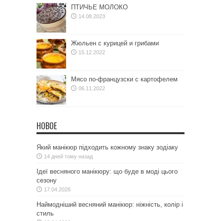
ПТИЧЬЕ МОЛОКО
14.08.2023
Жюльен с курицей и грибами
15.12.2022
Мясо по-французски с картофелем
06.11.2022
НОВОЕ
Який манікюр підходить кожному знаку зодіаку
14 дней тому назад
Ідеї весняного манікюру: що буде в моді цього
сезону
17.04.2026
Наймодніший весняний манікюр: ніжність, колір і
стиль