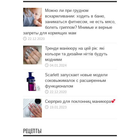
Можно ли при грудном
вскармливании: ходить в баню,
заниматься фитнесом, не есть мясо,
болеть гриппом? Мнимые и верные
запреты для кормящих мам
22.12.2020
Тренди манікюру на цей рік: які
кольори та дизайни нігтів будуть
модними
04.01.2024
Scarlett запускает новые модели
соковыжималок с расширенным
функционалом
22.12.2020
Сюрприз для поклонниц маникюра
19.01.2023
РЕЦЕПТЫ