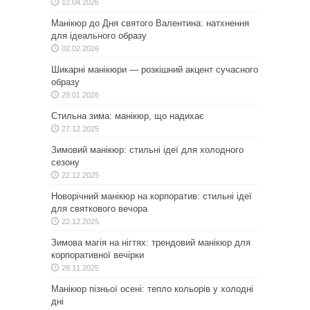
12.04.2026
Манікюр до Дня святого Валентина: натхнення
для ідеального образу
02.02.2026
Шикарні манікюри — розкішний акцент сучасного
образу
29.01.2026
Стильна зима: манікюр, що надихає
27.12.2025
Зимовий манікюр: стильні ідеї для холодного
сезону
22.12.2025
Новорічний манікюр на корпоратив: стильні ідеї
для святкового вечора
22.12.2025
Зимова магія на нігтях: трендовий манікюр для
корпоративної вечірки
28.11.2025
Манікюр пізньої осені: тепло кольорів у холодні
дні