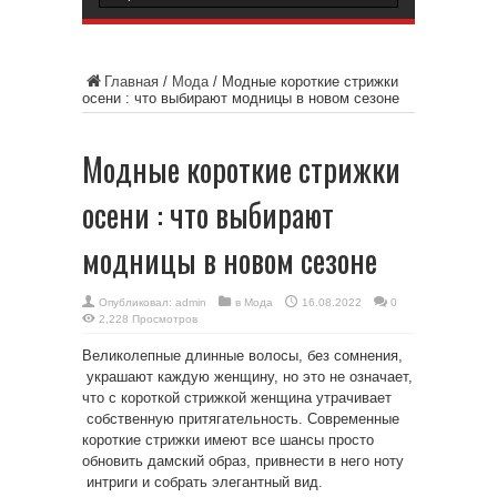
Главная
/
Мода
/
Модные короткие стрижки
осени : что выбирают модницы в новом сезоне
Модные короткие стрижки
осени : что выбирают
модницы в новом сезоне
Опубликовал:
admin
в
Мода
16.08.2022
0
2,228 Просмотров
Великолепные длинные волосы, без сомнения,
украшают каждую женщину, но это не означает,
что с короткой стрижкой женщина утрачивает
собственную притягательность. Современные
короткие стрижки имеют все шансы просто
обновить дамский образ, привнести в него ноту
интриги и собрать элегантный вид.