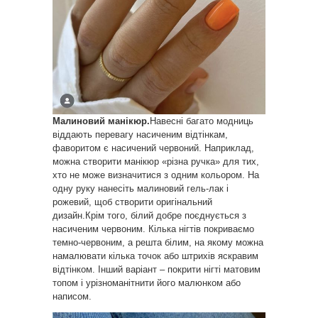
Малиновий манікюр.
Навесні багато модниць
віддають перевагу насиченим відтінкам,
фаворитом є насичений червоний. Наприклад,
можна створити манікюр «різна ручка» для тих,
хто не може визначитися з одним кольором. На
одну руку нанесіть малиновий гель-лак і
рожевий, щоб створити оригінальний
дизайн.Крім того, білий добре поєднується з
насиченим червоним. Кілька нігтів покриваємо
темно-червоним, а решта білим, на якому можна
намалювати кілька точок або штрихів яскравим
відтінком. Інший варіант – покрити нігті матовим
топом і урізноманітнити його малюнком або
написом.