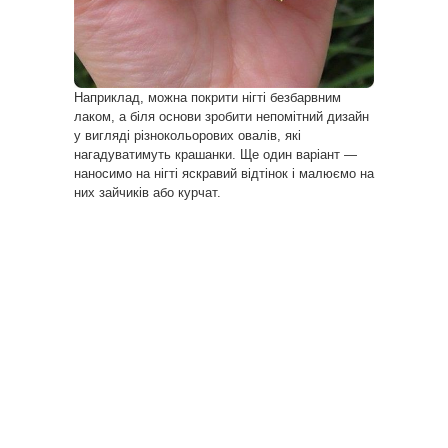
Наприклад, можна покрити нігті безбарвним
лаком, а біля основи зробити непомітний дизайн
у вигляді різнокольорових овалів, які
нагадуватимуть крашанки. Ще один варіант —
наносимо на нігті яскравий відтінок і малюємо на
них зайчиків або курчат.