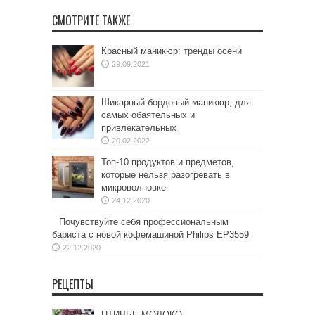
СМОТРИТЕ ТАКЖЕ
Красный маникюр: тренды осени
29.09.2021
Шикарный бордовый маникюр, для
самых обаятельных и
привлекательных
20.02.2022
Топ-10 продуктов и предметов,
которые нельзя разогревать в
микроволновке
24.12.2020
Почувствуйте себя профессиональным
бариста с новой кофемашиной Philips EP3559
22.12.2020
РЕЦЕПТЫ
ПТИЧЬЕ МОЛОКО