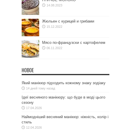
14.08.2023
Жюльен с курицей и грибами
15.12.2022
Мясо по-французски с картофелем
06.11.2022
НОВОЕ
Який манікюр підходить кожному знаку зодіаку
14 дней тому назад
Ідеї весняного манікюру: що буде в моді цього
сезону
17.04.2026
Наймодніший весняний манікюр: ніжність, колір і
стиль
12.04.2026