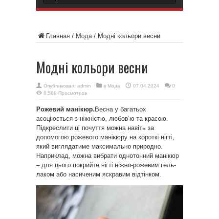
Главная
/
Мода
/
Модні кольори весни
Модні кольори весни
Опубликовал:
admin
в
Мода
07.04.2024
0
8,589 Просмотров
Рожевий манікюр.
Весна у багатьох
асоціюється з ніжністю, любов’ю та красою.
Підкреслити ці почуття можна навіть за
допомогою рожевого манікюру на короткі нігті,
який виглядатиме максимально природно.
Наприклад, можна вибрати однотонний манікюр
– для цього покрийте нігті ніжно-рожевим гель-
лаком або насиченим яскравим відтінком.