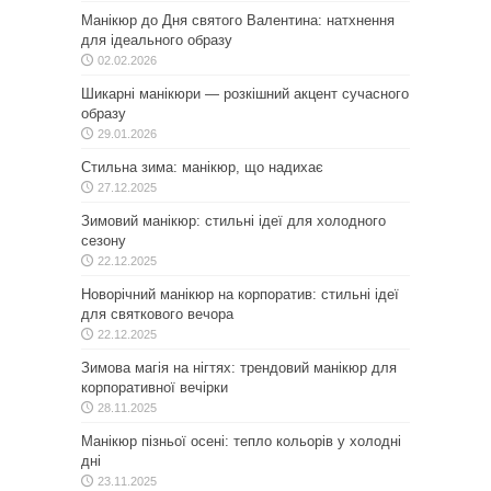
Манікюр до Дня святого Валентина: натхнення
для ідеального образу
02.02.2026
Шикарні манікюри — розкішний акцент сучасного
образу
29.01.2026
Стильна зима: манікюр, що надихає
27.12.2025
Зимовий манікюр: стильні ідеї для холодного
сезону
22.12.2025
Новорічний манікюр на корпоратив: стильні ідеї
для святкового вечора
22.12.2025
Зимова магія на нігтях: трендовий манікюр для
корпоративної вечірки
28.11.2025
Манікюр пізньої осені: тепло кольорів у холодні
дні
23.11.2025