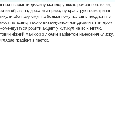
 ніжні варіанти дизайну манікюру:ніжно-рожеві ноготочки,
іжний образ і підкреслити природну красу рук;геометричні
икули або пару смуг на безіменному пальці в поєднанні з
ості власниці такого дизайну;місячний дизайн з глитером
комендується робити акцент у кутикул на всіх нігтях.
атовий ніжний манікюр з любим варіантом нанесення блиску.
глядає градієнт з паєток.