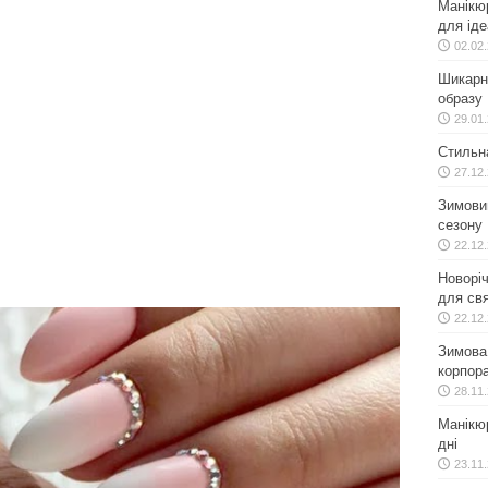
Манікю
для іде
02.02
Шикарн
образу
29.01
Стильн
27.12
Зимовий
сезону
22.12
Новоріч
для свя
22.12
Зимова 
корпора
28.11
Манікюр
дні
23.11