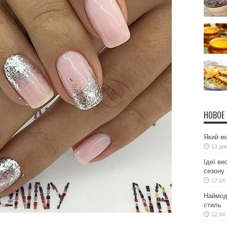
НОВОЕ
Який ма
13 дн
Ідеї ве
сезону
17.04
Наймодн
стиль
12.04