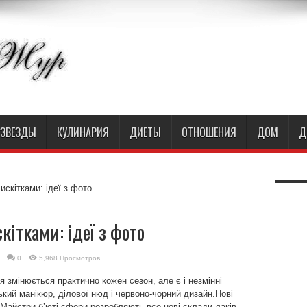
ЗВЕЗДЫ
КУЛИНАРИЯ
ДИЕТЫ
ОТНОШЕНИЯ
ДОМ
Д
скітками: ідеї з фото
ітками: ідеї з фото
0
5,968 Просмотров
я змінюється практично кожен сезон, але є і незмінні
ький манікюр, ділової нюд і червоно-чорний дизайн.Нові
. Майстри б’юті сфери розробляють все нові склади лаків,