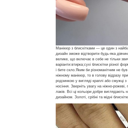
Манікюр з блискітками — це один з найбіл
дизайн зможе відтворити будь-яка дівчина
велике, що включає в себе не тільки зви
варіанти:втирка;сухі блискітки різної фо
і бите скло.Яким би різноманітним не бу
ніжному манікюр, то в голову відразу пр
родзинкою у вигляді краплі або смужці з 
носіння. Зверніть увагу на ніжно-рожеві, 
лаків. Всі ці кольори добре виглядають н
дизайном. Золоті, срібні та мідні блискі