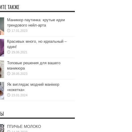
ИТЕ ТАКЖЕ
Маникюр паутинка: крутые идеи
трендового нейл-арта
17.01.2023
Красивых много, но идеальный –
один!
29.06.2021
Топовые решения для вашего
маникюра
28.05.2023
Як виглядає модний манікюр
«кокетка»
23.01.2024
ТЫ
ПТИЧЬЕ МОЛОКО