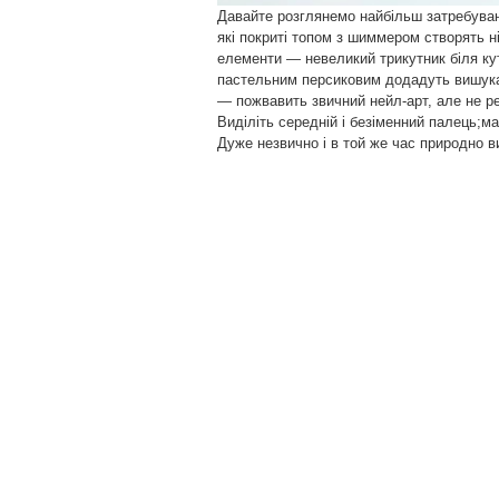
Давайте розглянемо найбільш затребувані
які покриті топом з шиммером створять н
елементи — невеликий трикутник біля кут
пастельним персиковим додадуть вишукан
— пожвавить звичний нейл-арт, але не ре
Виділіть середній і безіменний палець;м
Дуже незвично і в той же час природно ви