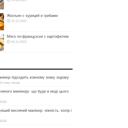
14.08.2023
Жюльен с курицей и грибами
15.12.2022
Мясо по-французски с картофелем
06.11.2022
нікюр підходить кожному знаку зодіаку
ей тому назад
сняного манікюру: що буде в моді цього
.2026
іший весняний манікюр: ніжність, колір і
.2026