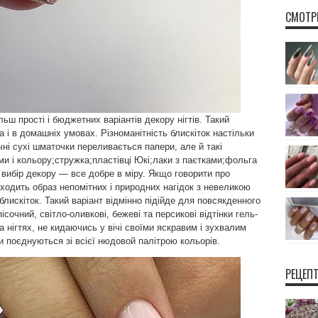
СМОТР
ьш прості і бюджетних варіантів декору нігтів. Такий
 і в домашніх умовах. Різноманітність блискіток настільки
чні сухі шматочки переливається папери, але й такі
рми і кольору;стружка;пластівці Юкі;лаки з паєтками;фольга
в вибір декору — все добре в міру. Якщо говорити про
иходить образ непомітних і природних нагідок з невеликою
блискіток. Такий варіант відмінно підійде для повсякденного
пісочний, світло-оливкові, бежеві та персикові відтінки гель-
а нігтях, не кидаючись у вічі своїми яскравим і зухвалим
тки поєднуються зі всієї нюдовой палітрою кольорів.
РЕЦЕП