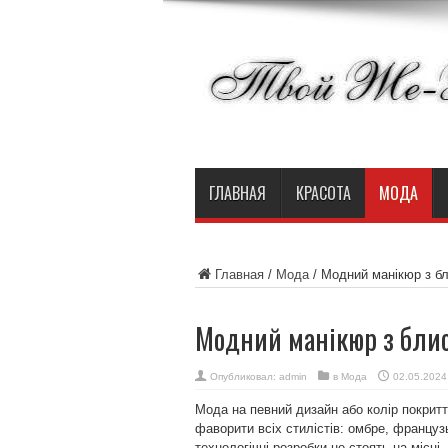
ГЛАВНАЯ
КРАСОТА
МОДА
Главная
/
Мода
/
Модний манікюр з бли
Модний манікюр з блиск
Опубликовал:
admin
в
Мода
02.05.2024
Мода на певний дизайн або колір покритт
фаворити всіх стилістів: омбре, француз
технологічні розробки не стоять на місці