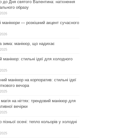
р до Дня святого Валентина: натхнення
ального образу
.2026
і манікюри — розкішний акцент сучасного
.2026
а зима: манікюр, що надихає
.2025
 манікюр: стильні ідеї для холодного
.2025
ний манікюр на корпоратив: стильні ідеї
ткового вечора
.2025
магія на нігтях: трендовий манікюр для
тивної вечірки
.2025
 пізньої осені: тепло кольорів у холодні
.2025